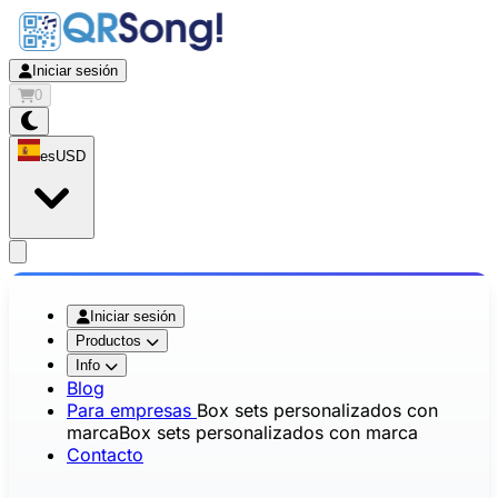
Iniciar sesión
0
es
USD
app.openMainMenu
Iniciar sesión
Productos
Info
Blog
Para empresas
Box sets personalizados con
marca
Box sets personalizados con marca
Contacto