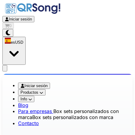
Iniciar sesión
0
es
USD
app.openMainMenu
Iniciar sesión
Productos
Info
Blog
Para empresas
Box sets personalizados con
marca
Box sets personalizados con marca
Contacto