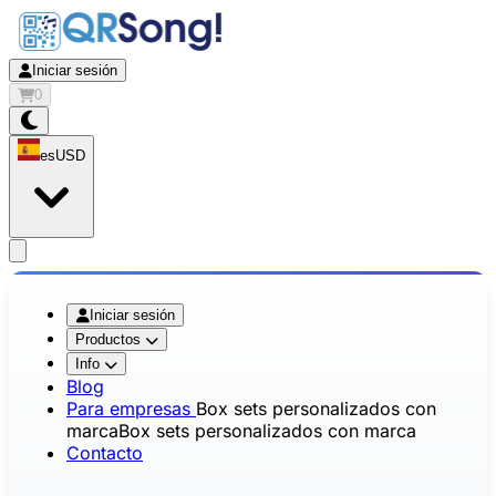
Iniciar sesión
0
es
USD
app.openMainMenu
Iniciar sesión
Productos
Info
Blog
Para empresas
Box sets personalizados con
marca
Box sets personalizados con marca
Contacto