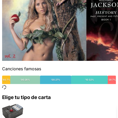
Canciones famosas
'80 7%
'90 26%
'00 27%
'10 32%
'20 7%
Elige tu tipo de carta