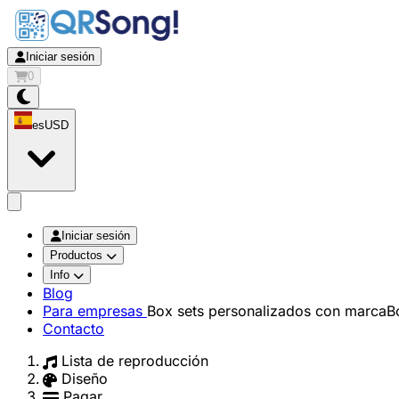
Iniciar sesión
0
es
USD
app.openMainMenu
Iniciar sesión
Productos
Info
Blog
Para empresas
Box sets personalizados con marca
B
Contacto
Lista de reproducción
Diseño
Pagar