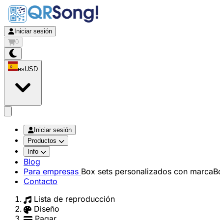
Iniciar sesión
0
es
USD
app.openMainMenu
Iniciar sesión
Productos
Info
Blog
Para empresas
Box sets personalizados con marca
B
Contacto
Lista de reproducción
Diseño
Pagar