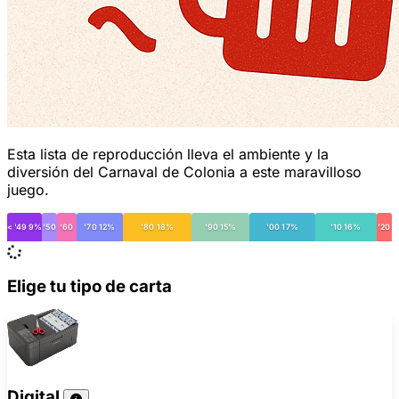
Esta lista de reproducción lleva el ambiente y la
diversión del Carnaval de Colonia a este maravilloso
juego.
< '49 9%
'50
'60
'70 12%
'80 18%
'90 15%
'00 17%
'10 16%
'20
Elige tu tipo de carta
Digital