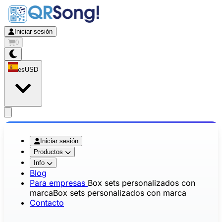
Iniciar sesión
0
es
USD
app.openMainMenu
Iniciar sesión
Productos
Info
Blog
Para empresas
Box sets personalizados con
marca
Box sets personalizados con marca
Contacto