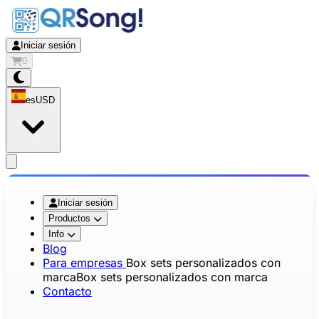
Iniciar sesión
0
es
USD
app.openMainMenu
Iniciar sesión
Productos
Info
Blog
Para empresas
Box sets personalizados con
marca
Box sets personalizados con marca
Contacto