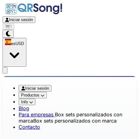
Iniciar sesión
0
es
USD
app.openMainMenu
Iniciar sesión
Productos
Info
Blog
Para empresas
Box sets personalizados con
marca
Box sets personalizados con marca
Contacto