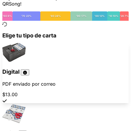
QRSong!
'60 8%
'70 22%
'80 24%
'90 17%
'00 12%
'10 10%
'20 7%
Elige tu tipo de carta
Digital
PDF enviado por correo
$13.00