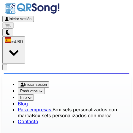
Iniciar sesión
0
es
USD
app.openMainMenu
Iniciar sesión
Productos
Info
Blog
Para empresas
Box sets personalizados con
marca
Box sets personalizados con marca
Contacto