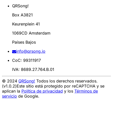
QRSong!
Box A3821
Keurenplein 41
1069CD Amsterdam
Países Bajos
info@qrsong.io
CoC: 99311917
IVA: 8689.27.764.B.01
© 2024
QRSong!
Todos los derechos reservados.
(v1.0.2)
Este sitio está protegido por reCAPTCHA y se
aplican la
Política de privacidad
y los
Términos de
servicio
de Google.