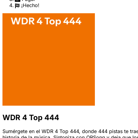
¡Hecho!
WDR 4 Top 444
Sumérgete en el WDR 4 Top 444, donde 444 pistas te traen 
historia de la música. Sintoniza con QRSong y deja que lo