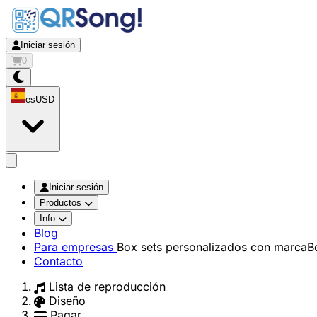
Iniciar sesión
0
es
USD
app.openMainMenu
Iniciar sesión
Productos
Info
Blog
Para empresas
Box sets personalizados con marca
B
Contacto
Lista de reproducción
Diseño
Pagar