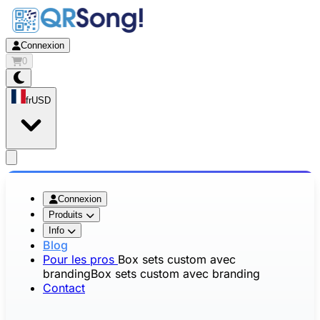
Connexion
0
fr
USD
app.openMainMenu
Connexion
Produits
Info
Blog
Pour les pros
Box sets custom avec
branding
Box sets custom avec branding
Contact