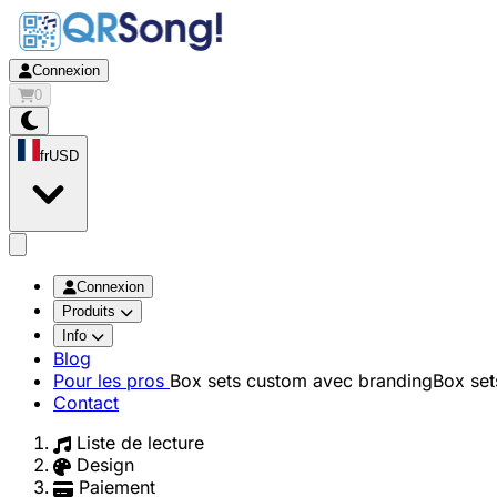
Connexion
0
fr
USD
app.openMainMenu
Connexion
Produits
Info
Blog
Pour les pros
Box sets custom avec branding
Box set
Contact
Liste de lecture
Design
Paiement