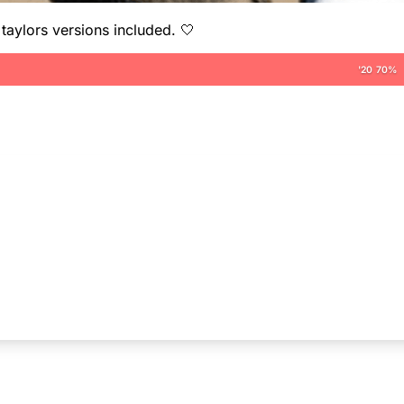
aylors versions included. 🤍
'20 70%