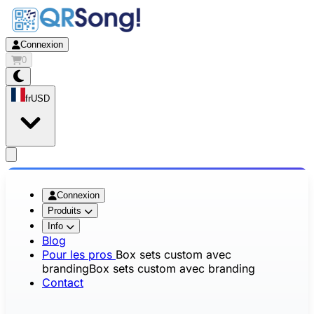
Connexion
0
fr
USD
app.openMainMenu
Connexion
Produits
Info
Blog
Pour les pros
Box sets custom avec
branding
Box sets custom avec branding
Contact