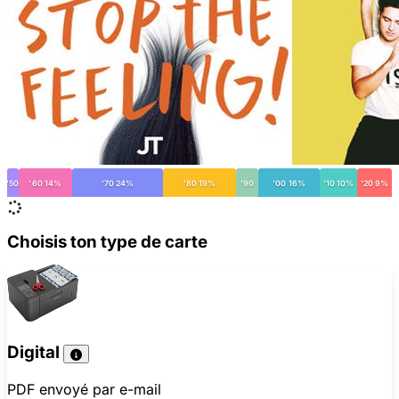
'50
'60 14%
'70 24%
'80 19%
'90
'00 16%
'10 10%
'20 9%
Choisis ton type de carte
Digital
PDF envoyé par e-mail