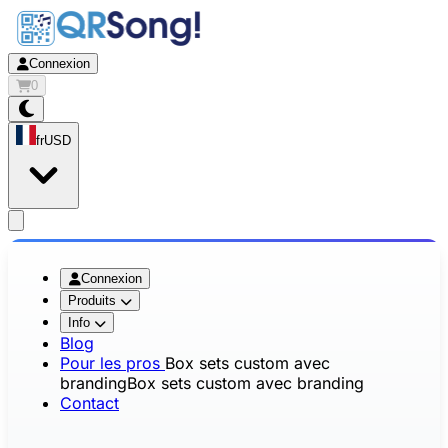
Connexion
0
fr
USD
app.openMainMenu
Connexion
Produits
Info
Blog
Pour les pros
Box sets custom avec
branding
Box sets custom avec branding
Contact