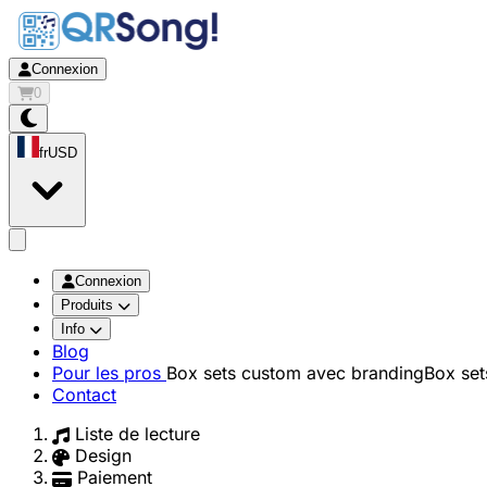
Connexion
0
fr
USD
app.openMainMenu
Connexion
Produits
Info
Blog
Pour les pros
Box sets custom avec branding
Box set
Contact
Liste de lecture
Design
Paiement