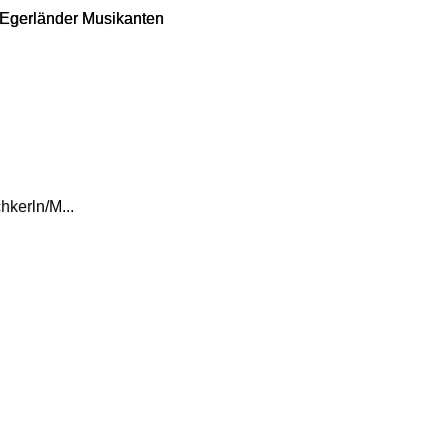
 Egerländer Musikanten
 Egerländer Musikanten
hkerln/M...