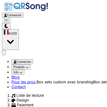
Connexion
0
fr
USD
app.openMainMenu
Connexion
Produits
Info
Blog
Pour les pros
Box sets custom avec branding
Box set
Contact
Liste de lecture
Design
Paiement