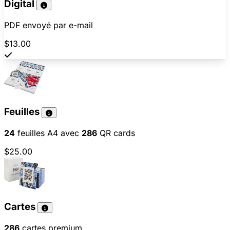
Digital
PDF envoyé par e-mail
$13.00
Feuilles
24
feuilles A4 avec
286
QR cards
$25.00
Cartes
286
cartes premium