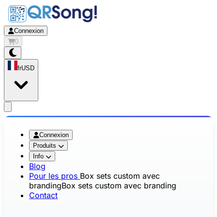
Connexion
0
fr
USD
app.openMainMenu
Connexion
Produits
Info
Blog
Pour les pros
Box sets custom avec
branding
Box sets custom avec branding
Contact