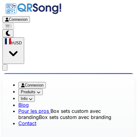
Connexion
0
fr
USD
app.openMainMenu
Connexion
Produits
Info
Blog
Pour les pros
Box sets custom avec
branding
Box sets custom avec branding
Contact