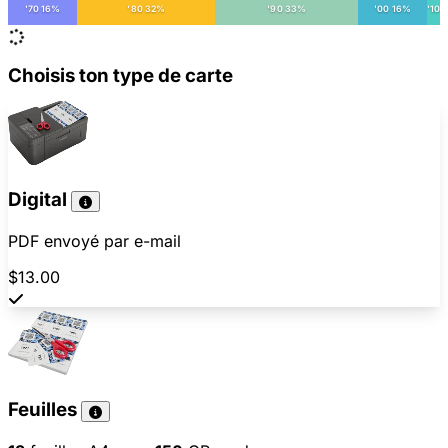
'70 16%
'80 32%
'90 33%
'00 16%
'10
Choisis ton type de carte
Digital
PDF envoyé par e-mail
$13.00
Feuilles