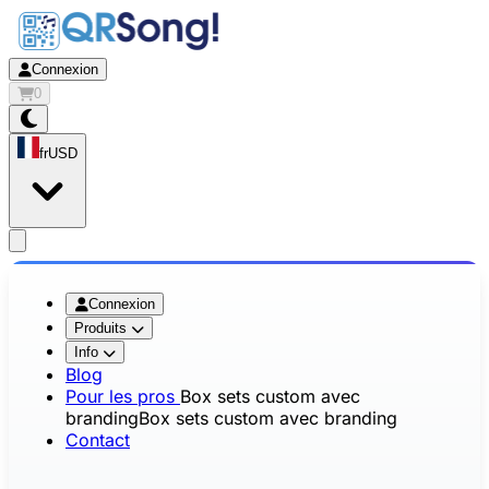
Connexion
0
fr
USD
app.openMainMenu
Connexion
Produits
Info
Blog
Pour les pros
Box sets custom avec
branding
Box sets custom avec branding
Contact