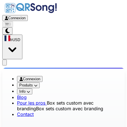
Connexion
0
fr
USD
app.openMainMenu
Connexion
Produits
Info
Blog
Pour les pros
Box sets custom avec
branding
Box sets custom avec branding
Contact