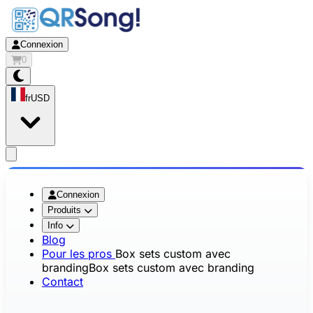
Connexion
0
fr
USD
app.openMainMenu
Connexion
Produits
Info
Blog
Pour les pros
Box sets custom avec
branding
Box sets custom avec branding
Contact