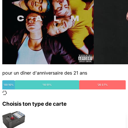
pour un dîner d'anniversaire des 21 ans
'00 10%
'10 51%
'20 37%
Choisis ton type de carte