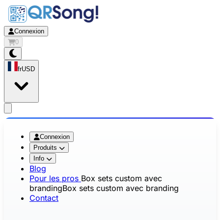
Connexion
0
fr
USD
app.openMainMenu
Connexion
Produits
Info
Blog
Pour les pros
Box sets custom avec
branding
Box sets custom avec branding
Contact