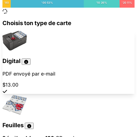
'80
'00 53%
'10 26%
'20 11%
Choisis ton type de carte
Digital
PDF envoyé par e-mail
$13.00
Feuilles