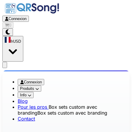
Connexion
0
fr
USD
app.openMainMenu
Connexion
Produits
Info
Blog
Pour les pros
Box sets custom avec
branding
Box sets custom avec branding
Contact