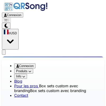
Connexion
0
fr
USD
app.openMainMenu
Connexion
Produits
Info
Blog
Pour les pros
Box sets custom avec
branding
Box sets custom avec branding
Contact