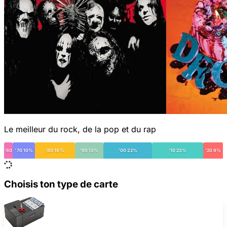
Le meilleur du rock, de la pop et du rap
'60
'70 10%
'80 18%
'90 13%
'00 22%
'10 23%
'20 9%
Choisis ton type de carte