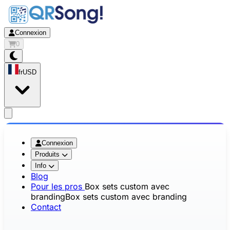
Connexion
0
fr
USD
app.openMainMenu
Connexion
Produits
Info
Blog
Pour les pros
Box sets custom avec
branding
Box sets custom avec branding
Contact