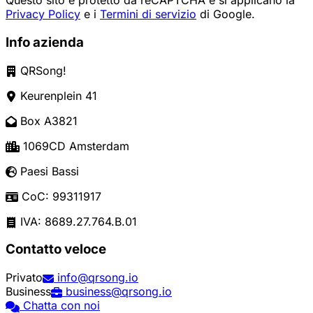
Questo sito è protetto da reCAPTCHA e si applicano la
Privacy Policy
e i
Termini di servizio
di Google.
Info azienda
QRSong!
Keurenplein 41
Box A3821
1069CD Amsterdam
Paesi Bassi
CoC: 99311917
IVA: 8689.27.764.B.01
Contatto veloce
Privato
info@qrsong.io
Business
business@qrsong.io
Chatta con noi