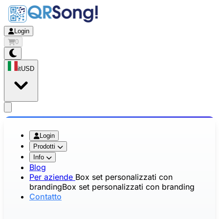
Login
0
it
USD
app.openMainMenu
Login
Prodotti
Info
Blog
Per aziende
Box set personalizzati con
branding
Box set personalizzati con branding
Contatto