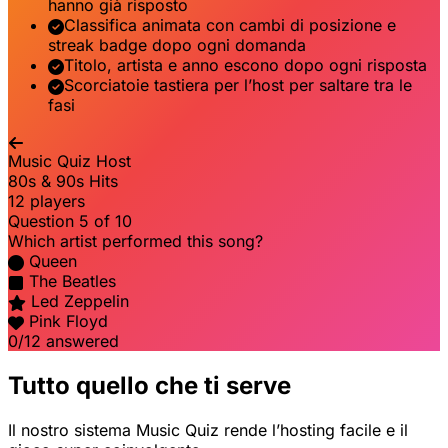
hanno già risposto
Classifica animata con cambi di posizione e
streak badge dopo ogni domanda
Titolo, artista e anno escono dopo ogni risposta
Scorciatoie tastiera per l’host per saltare tra le
fasi
Music Quiz Host
80s & 90s Hits
12 players
Question 5 of 10
Which artist performed this song?
Queen
The Beatles
Led Zeppelin
Pink Floyd
0/12 answered
Tutto quello che ti serve
Il nostro sistema Music Quiz rende l’hosting facile e il