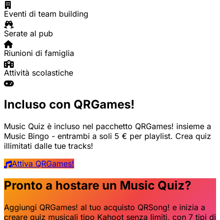
Eventi di team building
Serate al pub
Riunioni di famiglia
Attività scolastiche
Incluso con QRGames!
Music Quiz è incluso nel pacchetto QRGames! insieme a
Music Bingo - entrambi a soli 5 € per playlist. Crea quiz
illimitati dalle tue tracks!
Attiva QRGames!
Pronto a hostare un Music Quiz?
Aggiungi QRGames! al tuo acquisto QRSong! e inizia a
creare quiz musicali tipo Kahoot senza limiti, con 7 tipi di