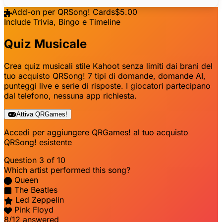
Add-on per QRSong! Cards
$5.00
Include Trivia, Bingo e Timeline
Quiz Musicale
Crea quiz musicali stile Kahoot senza limiti dai brani del
tuo acquisto QRSong! 7 tipi di domande, domande AI,
punteggi live e serie di risposte. I giocatori partecipano
dal telefono, nessuna app richiesta.
Attiva QRGames!
Accedi per aggiungere QRGames! al tuo acquisto
QRSong! esistente
Question 3 of 10
Which artist performed this song?
Queen
The Beatles
Led Zeppelin
Pink Floyd
8/12 answered