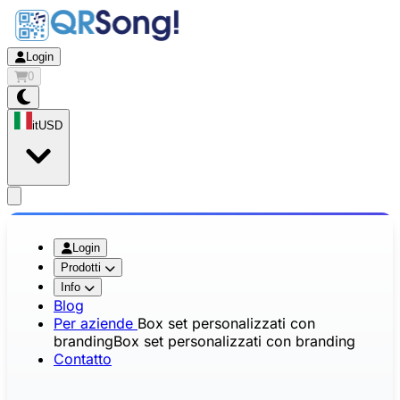
Login
0
it
USD
app.openMainMenu
Login
Prodotti
Info
Blog
Per aziende
Box set personalizzati con
branding
Box set personalizzati con branding
Contatto