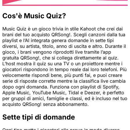
Cos'è Music Quiz?
Music Quiz è un gioco trivia in stile Kahoot che crei dai
brani del tuo acquisto QRSong!. Scegli canzoni dalla tua
playlist e l’AI integrata genera domande in sette tipi
diversi, su artista, titolo, anno di uscita e altro. Durante il
gioco, i brani vengono riprodotti live tramite l’app
gratuita QRSong!, che si collega direttamente al quiz.
L’host mostra il quiz su una TV o un proiettore mentre i
giocatori rispondono in tempo reale dai loro telefoni. Più
velocemente rispondi bene, più punti fai, e puoi creare
serie di risposte corrette mentre la classifica live cambia
dopo ogni domanda. Funziona con playlist di Spotify,
Apple Music, YouTube Music, Tidal e Deezer, è perfetto
per gruppi di amici, famiglie e classi, ed è incluso nel tuo
acquisto QRSong! senza abbonamento.
Sette tipi di domande
Ogni tipo mette i giocatori alla prova in modo diverso -