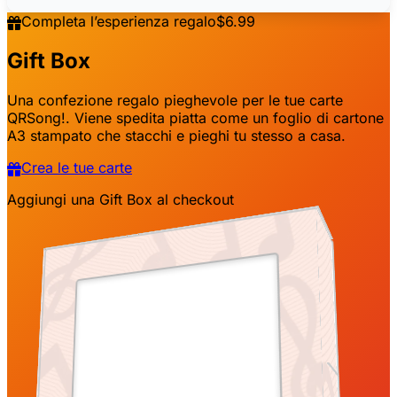
2001
Il nome
dell’artista va
2001
Completa l’esperienza regalo
$6.99
qui
qui
Gift Box
Peter
2001
Buon compleanno!

Una confezione regalo pieghevole per le tue carte
Il titolo del
2001
Il titolo del
QRSong!. Viene spedita piatta come un foglio di cartone
brano va qui
brano va qui
A3 stampato che stacchi e pieghi tu stesso a casa.
Caro John,

Crea le tue carte
Aggiungi una Gift Box al checkout
Il titolo del
Il titolo del
brano va qui
brano va qui