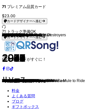
71
プレミアム品質カード
$23.00
カードデザイナーへ進む
71
トラック準備OK
Etta James
Melvin Taylor
John Lee Hooker
Gary B.B. Coleman
Howlin' Wolf
Muddy Waters
Elmore James
Albert King
Howlin' Wolf
Muddy Waters
Ray Charles
B.B. King
Albert King
Bo Diddley
George Thorogood & The Destroyers
Etta James
Gary Clark Jr.
Five Finger Death Punch
Janis Joplin
B.B. King
1895
The Rolling Stones
Jimi Hendrix
Dorothy Moore
Buddy Guy
Buddy Guy & B.B. King
Nina Simone
Blind Willie Johnson
Fleetwood Mac
Nina Simone
Taj Mahal
Little Walter
Gary Moore
Chicken Shack
Little Walter
Arthur "Big Boy" Crudup
Jimmy Reed
Buddy Guy
The Jeff Healey Band
Tedeschi Trucks Band
Fleetwood Mac
Pickin' On Series
Etta James
Dinah Washington
Muddy Waters
Dubdogz
Johnny Winter
Muddy Waters
John Lee Hooker
Canned Heat
Buddy Guy
Little Walter
B.B. King
Brad Paisley
Jimmie Vaughan
Ane Brun
Buddy Guy
King Floyd
Joe Bonamassa
Freddie King
Etta James
Danielle Nicole
Joe Bonamassa
Etta James
Joe Bonamassa & Beth Hart
Buddy Guy
Blues Image
Roy Brown
Bonnie Raitt
Wynonie Harris
Jonny Lang
カードデザイナーへ進む
1968
1984
1962
1992
1956
1955
1951
1967
1960
1954
1954
1954
1966
1955
1982
1960
2016
2019
1968
1969
2021
2016
1967
1976
1993
2010
1967
1927
1969
1967
2003
1955
1990
1988
1954
1947
1959
2015
1988
2013
1968
2001
1960
1963
1948
2021
1969
1954
1966
1968
2015
1959
1971
2001
1996
2019
2015
1971
2015
1971
1960
2015
2011
1960
2011
1991
1970
1950
1971
1949
1997
QR音楽カードがすぐに！
リソース
I'd Rather Go Blind
I 'll Play the Blues for You
Boom Boom
The Sky Is Crying
Smokestack Lightnin'
Mannish Boy
Dust My Broom
Born Under A Bad Sign
Spoonful
Hoochie Coochie Man
I've Got A Woman
Everyday I Have the Blues
Crosscut Saw
I'm A Man
Bad To The Bone
At Last
Take Me Down
Blue On Black
Summertime
The Thrill Is Gone
My Sidepiece
Hate To See You Go
Hear My Train a Comin'
Misty Blue
Feels Like Rain
Stay Around A Little Longer
Backlash Blues
Jesus Make Up My Dying Bed
Need Your Love So Bad
Since I Fell for You
She Caught the Katy and Left Me a Mule to Ride
My Babe
Still Got The Blues
I'd Rather Go Blind
Last Night
That's All Right
Take Out Some Insurance
Whiskey, Beer & Wine
Blue Jean Blues
Part of Me
Black Magic Woman
Life By The Drop
A Sunday Kind Of Love
I'll Drown In My Tears
I Feel Like Going Home
Ain't No Sunshine
Be Careful With a Fool
Hoochie Coochie Man
One Bourbon, One Scotch, One Beer
Going Up The Country
Born To Play Guitar
Blue And Lonesome
Ghetto Woman
You'll Never Leave Harlan Alive
Dengue Woman Blues
At Last
Flesh & Bone
Groove Me
One Less Cross to Bear
Going Down
Stormy Weather
Wolf Den
Slow Train
I Just Want To Make Love To You
I'd Rather Go Blind
Mustang Sally
Ride Captain Ride
Butcher Pete, Pt. 2
Angel from Montgomery
Grandma Plays The Numbers
Lie To Me
料金
よくある質問
ブログ
ギフトボックス