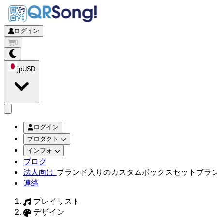
ログイン
0
jp
USD
app.openMainMenu
ログイン
プロダクト
インフォ
ブログ
法人向け
ブランド入りのカスタムボックスセット
ブラ
連絡
プレイリスト
デザイン