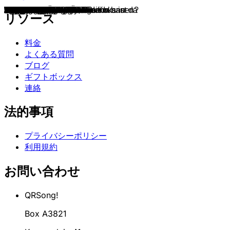
069
Tornado
Kai hat frei
3 Bier
SOMMERNÄCHTE
tau mich auf
DRAGO AUGUSTINO
99 Luftballons
Junge
Bruttosozialprodukt
Rainbow In The Sky
Rock Me Amadeus
Egoist
Alles nur geklaut
Westerland
BIERZELT SANITÄTER!
Bayrisch Drip
Believer
Beethoven
abcdefu
AOK
Bass
Schorli
Wackelkontakt
Vermissen
Lila Wolken
Haus am See
Astronaut
Bilder im Kopf
Deutschland
Herzbeben
Forever Young
Häschenparty
Nur geträumt
Santa Tell Me
In der Weihnachtsbäckerei
Jeden Tag Weihnachten
Der Ewige Kreis
Voll gerne
Willst du einen Schneemann bauen?
Ich Wäre Gern Wie DU
Tacata'
Mädchen auf dem Pferd
Tage wie diese
Einmal um die Welt
Shake It Off
Thunder
SOS
Paparazzi
Born This Way
Wake Me Up
I Kissed A Girl
Toxic
Mutter, der Mann mit dem Koks ist da
Mama, I'm Coming Home
Dreamer
Wir haben Grund zum Feiern
Ohne Dich
Summer Of '69
Skandal im Sperrbezirk
Every Breath You Take
Rhythm Is A Dancer
Ding Dong Song
Herzensmensch
Jolene
Herz an Herz
Die Da!?!
Ich find dich scheisse
Be My Lover
Miami
Angels
...Baby One More Time
König von Deutschland
Take On Me
Abracadabra
Wannabe
Coco Jamboo
Macarena
It's My Life
How Much Is the Fish?
Here Comes The Sun
Don't Stop Me Now
We Will Rock You
Help!
Burning Love
Jailhouse Rock
Hound Dog
Billie Jean
Thriller
Beat It
Fortunate Son
Wasn't That a Party
American Kids
Life is a Highway
Born In The U.S.A.
All Summer Long
Jump
Mony Mony
Vive La Rock And Roll
Irgendwie, irgendwo, irgendwann
リソース
料金
よくある質問
ブログ
ギフトボックス
連絡
法的事項
プライバシーポリシー
利用規約
お問い合わせ
QRSong!
Box A3821