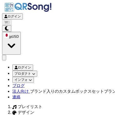
ログイン
0
jp
USD
app.openMainMenu
ログイン
プロダクト
インフォ
ブログ
法人向け
ブランド入りのカスタムボックスセット
ブラ
連絡
プレイリスト
デザイン