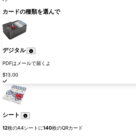
カードの種類を選んで
デジタル
PDFはメールで届くよ
$13.00
シート
12
枚のA4シートに
140
枚のQRカード