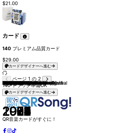
$21.00
カード
140
プレミアム品質カード
$29.00
カードデザイナーへ進む
ページ 1 の 2
Haftbefehl & Bazzazian
Ron Bielecki & Ikke Hüftgold
FiNCH
Mehnersmoos
Tream & treamiboii
Zartmann
Tream & treamiboii
Nena
Die Ärzte
Geier Sturzflug
DJ Paul Elstak
Falco
Falco
Die Prinzen
Die Ärzte
Sääftig
Sääftig
Imagine Dragons
Kenndog
GAYLE
Tai Verdes
LUZI
Rhinwaldsounds
Oimara
Juju (feat. Henning May)
Marteria, Miss Platnum, Yasha
Peter Fox
Sido & Andreas Bourani
Sido
Rammstein
Helene Fischer
Alphaville
Schnuffel
Nena
Ariana Grande
Rolf Zuckowski
Wincent Weiss
Jocelyn B. Smith
Andreas Bourani (Vaiana)
Die Eiskönigin (Film)
Das Dschungelbuch
Mr. Takata
Fabian Buch
Die Toten Hosen
CRO
Taylor Swift
Imagine Dragons
Rihanna
Lady Gaga
Lady Gaga
Avicii
Katy Perry
Britney Spears
T»MA a.k.a. Falco
Ozzy Osbourne
Ozzy Osbourne
Otto Waalkes
Münchener Freiheit
Bryan Adams
Spider Murphy Gang
The Police
SNAP!
Günther
Montez
The BossHoss
Blümchen
Die Fantastischen Vier
Tic Tac Toe
La Bouche
Will Smith
Robbie Williams
Britney Spears
Rio Reiser
A-ha
Steve Miller Band
Spice Girls
Mr. President
Los Del Rio
Dr. Alban
Scooter
The Beatles
Queen
Queen
The Beatles
Elvis Presley
Elvis Presley
Elvis Presley
Micheal Jackson
Michael Jackson
Michael Jackson
Creedence Clearwater Revival
The Irish Rovers
Kenny Chesney
Rascal Flatts
Bruce Springsteen
Kid Rock
Van Halen
Billy Idol
Bill Haley & His Comets
Nena
140
トラック準備OK
カードデザイナーへ進む
2015
2021
2021
2024
2025
2025
2025
1983
2007
1982
1995
1985
1998
1993
1988
2025
2020
2017
2021
2021
2021
2021
2016
2024
2019
2012
2008
2015
2012
2019
2017
1984
2008
1982
2014
1987
2024
2006
2016
2013
1967
2012
2014
2012
2012
2014
2017
2006
2007
2011
2013
2008
2004
1996
1991
2001
1993
1985
1985
1982
1983
1992
2003
2025
2015
1995
1992
1995
1995
1997
1997
1998
1986
1985
1982
1996
1996
1993
1992
1998
1969
1978
1977
1965
1972
1957
1956
1982
1982
1982
1969
1980
2014
2006
1984
2007
1984
1981
1956
1984
QR音楽カードがすぐに！