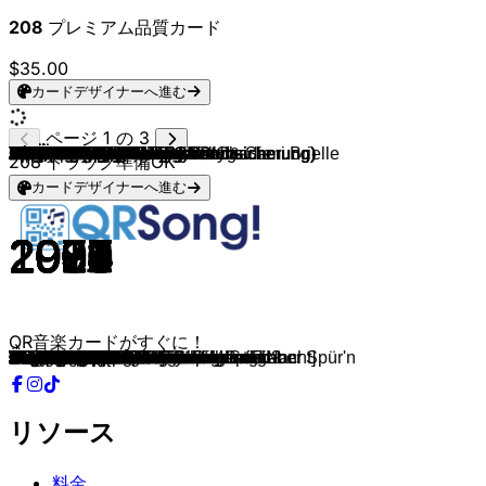
208
プレミアム品質カード
$35.00
カードデザイナーへ進む
ページ 1 の 3
Dimitri Vegas & Like Mike
DJ Ötzi & Marc Pircher
Die Draufgänger
Lorenz Büffel
Dorfrocker
Spider Murphy Gang
Spider Murphy Gang
Münchener Freiheit
FiNCH
FiNCH & SDP
Seppli MC
SDP, Sido
Zombie Nation
Jaden Bojsen, David Guetta & Sami Brielle
Seiler und Speer
Die Atzen
Höhner
Jürgen Drews
Andreas Gabalier
Helene Fischer
Die Atzen
K2
Blümchen
Peter Wackel
Puhdys
Hubert Kah
DJ Ötzi
Matthias Reim
Helene Fischer
Udo Jürgens
Howard Carpendale
Marianne Rosenberg
Die Randfichten
Klaus & Klaus
Klaus & Klaus
Troglauer
Troglauer
Andreas Gabalier
Die Toten Hosen
Die Toten Hosen
Schürzenjäger
Dorfrocker
Josh.
Tim Toupet & Troglauer
AlpenRebellen
Die jungen Zillertaler
Mickie Krause
Mickie Krause
D´Hundskrippln & Riegler Hias
Isi Glück
Lorenz Büffel
Falco
Münchener Freiheit
Münchener Freiheit
Roland Kaiser
Roland Kaiser & Andrea Berg
HBz
Zillertaler Schürzenjäger
Zillertaler Schürzenjäger
HBz, STEVIO & 2 Engel & Charlie
HBz, IOMMI & MYT
HBz
DJ Ötzi & Nik P.
DJ Ötzi
Nik P.
Oimara
Geier Sturzflug
S.T.S
Henry Valentino
Mickie Krause
EAV (Erste Allgemeine Verunsicherung)
EAV (Erste Allgemeine Verunsicherung)
EAV (Erste Allgemeine Verunsicherung)
Frank Zander
Dieter Thomas Kuhn & Band
Dieter Thomas Kuhn & Band
Pur
Die Doofen
Udo Jürgens
Zlatko & Jürgen
Die Ärzte
Die Ärzte
Helene Fischer
Andrea Berg
Das Stoakogler Trio
Klostertaler
Roland Kaiser & Maite Kelly
Schürzenjäger
Peter Wackel
Kerstin Ott
Höhner
Mia Julia
Tobee
Kerstin Ott
Höhner
Höhner
EAV (Erste Allgemeine Verunsicherung)
Die Flippers
David Guetta (feat. Sia)
David Guetta, Bebe Rexha
208
トラック準備OK
カードデザイナーへ進む
2023
2006
2018
2016
2009
1981
1982
1985
2018
2024
2018
2012
1999
2024
2015
2009
2005
1976
2015
2017
2010
1994
1995
2014
1997
1982
2021
1990
2013
1974
1977
1975
2004
1984
1988
2010
2012
2013
1996
1983
1991
2012
2018
2010
1996
2009
2019
2014
2016
2018
2016
1985
1986
1987
1984
2013
2023
1987
1991
2024
2024
2022
2007
1999
1997
2024
1984
1984
1977
2003
1985
1986
1986
1989
1994
1998
1991
1995
1977
2000
1988
1998
2008
1995
1992
2007
2014
1991
2017
2016
2014
2015
2017
2005
2004
2022
1998
2009
2011
2022
QR音楽カードがすぐに！
Thank You
7 Sünden
Die Hektar hat 2.0
Johnny Däpp
Vogelbeerbaum
Schickeria
Skandal im Sperrbezirk
Ohne Dich
Abfahrt
Abenteuerland
Ueli Vuitton
Die Nacht von Freitag auf Montag
Kernkraft 400
Let's Go
Ham kummst
Das geht ab [wir feiern die ganze Nacht]
Wenn nicht jetzt, wann dann?
Ein Bett Im Kornfeld
Hulapalu
Herzbeben
Disco Pogo
Der Berg ruft
Herz an Herz
Schwarze Natascha
Hey, Wir Woll'n Die Eisbär'n Sehn
Sternenhimmel
Der hellste Stern
Verdammt Ich lieb' dich
Atemlos Durch Die Nacht
Griechischer Wein
Ti Amo
Er gehört zu mir
Lebt denn der alte Holzmichl noch?
An Der Nordseeküste
Der Eiermann
Haberfeldtreiber
Rasenmäher
Zuckerpuppen
Zehn kleine Jägermeister
Eisgekühlter Bommerlunder
Der Jodelautomat
Dorfkind
Cordula Grün
Bobfahrerlied
Rock mi
Drobn aufm Berg
Eine Woche wach
Geh mal Bier hol'n
Gloana Bauer
Das Leben ist ne Party
Johnny Däpp
Rock Me Amadeus
Tausendmal Du
Solang man Träume noch leben kann
Joana
Dich zu lieben
Griechischer Wein
Zillertaler Hochzeitsmarsch
Der Jodelautomat
Geiles Leben
Babylon Brennt
Gästeliste +1
Ein Stern
Anton aus Tirol
Gloria
Wackelkontakt
Pure Lust am Leben
Fürstenfeld
Im Wagen vor mir
Reiß die Hütte ab!
Ba-Ba Banküberfall
Fata Morgana
Märchenprinz
Hier kommt Kurt
Über den Wolken
Sag mir quando, sag mir wann
Lena
MIEF!
Mit 66 Jahren
Großer Bruder
Westerland
Männer sind Schweine
Ich Will Immer Wieder... Dieses Fieber Spür'n
Die Gefühle haben Schweigepflicht
Steirermen San Very Good
Her mit meinen Hennen
Warum hast Du nicht nein gesagt
Schürzenjägerzeit
Ich verkaufe meinen Körper
Scheissmelodie
Steh auf, mach laut!
Mallorca
Helikopter 117
Die immer lacht
Viva Colonia
Prinzessin
Drei weiße Tauben
Wir sagen danke schön
Titanium
I'm Good
リソース
料金