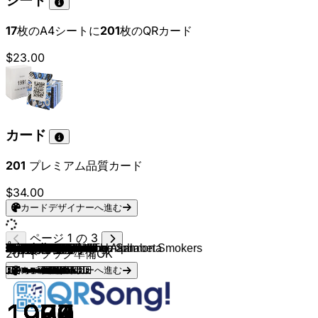
シート
17
枚のA4シートに
201
枚のQRカード
$23.00
カード
201
プレミアム品質カード
$34.00
カードデザイナーへ進む
ページ 1 の 3
Lys Assia
Corry Brokken
Paule Desjardins
Gustav Winckler
André Claveau
Domenico Modugno
Lys Assia
Teddy Scholten
Pearl Carr
Jean Philippe
Jacqueline Boyer
Bryan Johnson
François Deguelt
Jean-Claude Pascal
The Allisons
Franca Di Rienzo
Isabelle Aubret
François Deguelt
Camillo Felgen
Conny Froboess
Grethe & Jørgen Ingmann
Emilio Pericoli
Gigliola Cinquetti
Matt Monro
Romuald
France Gall
Kathy Kirby
Guy Mardel
Udo Jürgens
Åse Kleveland & The Salmon Smokers
Sandie Shaw
Sean Dunphy
Joël Prévost
Vicky Leandros
Massiel
Cliff Richard
Isabelle Aubret
Salomé
Lulu
Lenny Kuhr
Frida Boccara
Dana
Mary Hopkin
Katja Ebstein
Julio Iglesias
Severine
Karina
Vicky Leandros
The New Seekers
Mary Roos
Anne-Marie David
Mocedades
Cliff Richard
ABBA
Gigliola Cinquetti
Mouth & MacNeal
Teach-In
The Shadows
Dori Ghezzi
Brotherhood of Man
Catherine Ferry
Marie Myriam
Izhar Cohen and the Alphabeta
Milk and Honey
Betty Missiego
Anne-Marie David
Johnny Logan
Katja Ebstein
Bucks Fizz
Lena Valaitis
Dschinghis Khan
Nicole
Avi Toledano
Corinne Hermès
Ofra Haza
Carola Häggkvist
Hjarta
Linda Martin
Bravo
Bobbysocks
Wind
Kikki Danielsson
Sandra Kim
Daniela Simmons
Johnny Logan
Wind
Umberto Tozzi
Céline Dion
Scott Fitzgerald
Kirsten Og Søren
Riva
Birthe Kjær
Toto Cutugno
Joëlle Ursull
Liam Reilly
Carola
Sergio Dalma
Linda Martin
Michael Ball
Mary Spiteri
201
トラック準備OK
カードデザイナーへ進む
🇳🇱 Netherlands 🇳🇱
🇫🇷 France 🇫🇷
🇮🇹 Italy 🇮🇹
🇬🇧 United Kingdom 🇬🇧
🇫🇷 France 🇫🇷
🇬🇧 United Kingdom 🇬🇧
🇲🇨 Monaco 🇲🇨
🇱🇺 Luxembourg 🇱🇺
🇬🇧 United Kingdom 🇬🇧
🇨🇭 Switzerland 🇨🇭
🇱🇺 Luxembourg 🇱🇺
🇩🇰 Denmark 🇩🇰
🇮🇹 Italy 🇮🇹
🇬🇧 United Kingdom 🇬🇧
🇲🇨 Monaco 🇲🇨
🇱🇺 Luxembourg 🇱🇺
🇬🇧 United Kingdom 🇬🇧
🇫🇷 France 🇫🇷
🇦🇹 Austria 🇦🇹
🇬🇧 United Kingdom 🇬🇧
🇮🇪 Ireland 🇮🇪
🇫🇷 France 🇫🇷
🇱🇺 Luxembourg 🇱🇺
🇪🇸 Spain 🇪🇸
🇬🇧 United Kingdom 🇬🇧
🇫🇷 France 🇫🇷
🇪🇸 Spain 🇪🇸
🇬🇧 United Kingdom 🇬🇧
🇳🇱 Netherlands 🇳🇱
🇮🇪 Ireland 🇮🇪
🇬🇧 United Kingdom 🇬🇧
🇪🇸 Spain 🇪🇸
🇲🇨 Monaco 🇲🇨
🇪🇸 Spain 🇪🇸
🇱🇺 Luxembourg 🇱🇺
🇬🇧 United Kingdom 🇬🇧
🇱🇺 Luxembourg 🇱🇺
🇪🇸 Spain 🇪🇸
🇬🇧 United Kingdom 🇬🇧
🇸🇪 Sweden 🇸🇪
🇮🇹 Italy 🇮🇹
🇳🇱 Netherlands 🇳🇱
🇳🇱 Netherlands 🇳🇱
🇬🇧 United Kingdom 🇬🇧
🇮🇹 Italy 🇮🇹
🇬🇧 United Kingdom 🇬🇧
🇫🇷France🇫🇷
🇫🇷 France 🇫🇷
🇮🇱 Israel 🇮🇱
🇮🇱 Israel 🇮🇱
🇪🇸 Spain 🇪🇸
🇫🇷 France🇫🇷
🇬🇧 United Kingdom 🇬🇧
🇩🇪 Germany 🇩🇪
🇩🇪 Germany 🇩🇪
🇩🇪 Germany 🇩🇪
🇮🇱 Israel 🇮🇱
🇱🇺 Luxembourg 🇱🇺
🇮🇱 Israel 🇮🇱
🇸🇪 Sweden 🇸🇪
🇸🇪 Sweden 🇸🇪
🇮🇪 Ireland 🇮🇪
🇪🇸 Spain 🇪🇸
🇳🇴 Norway 🇳🇴
🇩🇪 Germany 🇩🇪
🇸🇪 Sweden 🇸🇪
🇧🇪 Belgium 🇧🇪
🇨🇭 Switzerland 🇨🇭
🇮🇪 Ireland 🇮🇪
🇩🇪 Germany 🇩🇪
🇮🇹 Italy 🇮🇹
🇨🇭 Switzerland 🇨🇭
🇬🇧 United Kingdom 🇬🇧
🇩🇰 Denmark 🇩🇰
🇭🇷 Yugoslavia🇭🇷
🇩🇰 Denmark 🇩🇰
🇮🇹 Italy 🇮🇹
🇫🇷 France 🇫🇷
🇮🇪 Ireland 🇮🇪
🇸🇪 Sweden 🇸🇪
🇮🇪 Ireland 🇮🇪
🇬🇧 United Kingdom 🇬🇧
🇲🇹 Malta 🇲🇹
1956
1957
1958
1958
1959
1960
1962
1962
1962
1964
1966
1969
1970
1972
1980
1980
1991