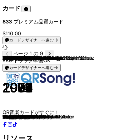
カード
833
プレミアム品質カード
$110.00
カードデザイナーへ進む
ページ 1 の 9
Massive Attack
Portishead
Chris Isaak
The Stranglers
Empire Of The Sun
Gorillaz (feat. De La Soul)
Nirvana
Muse
Arctic Monkeys
Evanescence
I Monster
Air
Radiohead
The Cardigans
Sixpence None The Richer
Robin S.
Technotronic
CeCe Peniston
Madison Avenue
Shakedown
Stardust
SNAP!
Corona
Ultra Naté
ATB
Rui Da Silva
Inner City
Sonique
Adamski & Seal
Olive
Livin' Joy
Black Box
Modjo
Real McCoy
Robert Miles
Junior Senior
Indeep
Paul Johnson
Run-D.M.C. (feat. Jason Nevins)
Mylo
Phats & Small
The Trammps
Groove Armada
X-Press 2 & David Byrne
Basement Jaxx
Jamiroquai
Moloko
Nelly Furtado
Natalie Imbruglia
Dido
Seal
Sisqo
Nelly
New Radicals
Spin Doctors
Eagle-Eye Cherry
Fugees
Luniz
The Bucketheads & Armand Van Helden
Chaka Khan
DeBarge
Stereo MC's
La Roux
The Buggles
Montell Jordan & Wino
Bloodhound Gang
The Offspring
Rage Against The Machine
Disclosure & AlunaGeorge
Scatman John
Zombie Nation
Lou Bega
Wild Cherry
Dirty Vegas
Pat Benatar
McFadden & Whitehead
Urban Cookie Collective
Bill Withers
4 Non Blondes
Gotye & Kimbra
Rihanna
Sean Paul
Lilly Wood and The Prick & Robin Schulz
Hozier
David Guetta & Sam Martin
Imagine Dragons
Labrinth
Dizzee Rascal
Wiley
Maroon 5
The Prodigy
Faithless, Rollo Armstrong & Sister Bliss
Fatboy Slim
Leftfield
Red Hot Chili Peppers
System Of A Down
Linkin Park
Limp Bizkit
Foo Fighters
Blur
833
トラック準備OK
カードデザイナーへ進む
1998
1995
1990
1981
2008
2005
1993
2006
2013
2003
1998
1998
1996
1996
1998
1992
1989
1991
1999
2002
1998
1992
1994
1997
1999
2001
1988
1998
1990
1996
1994
1990
2000
1994
1995
2002
1982
1999
1983
2004
1999
1976
2001
2002
2001
2002
1998
2000
1997
2003
1995
1999
2002
1998
1991
1997
1996
1995
1995
1984
1985
1992
2009
1979
1995
1999
1998
1992
2013
1994
1999
1999
1976
2001
1983
1979
1993
1971
1993
2011
2005
2005
2014
2013
2014
2012
2011
2009
2008
2002
1997
1995
2001
1999
1999
2001
2003
2000
2007
1997
QR音楽カードがすぐに！
Angel
Glory Box
Wicked Game
Golden Brown
We Are The People
Feel Good
Heart-Shaped Box
Supermassive Black Hole
Do I Wanna Know?
Bring Me To Life
Daydream In Blue
Sexy Boy
Romeo + juillet
Lovefool
Kiss Me
Show Me Love
Pump Up The Jam
Finally
Don't Call Me Baby
At Night
Music Sounds Better With You
Rhythm Is a Dancer
The Rhythm of the Night
Free
9 PM
Touch Me
Good Life
It Feels So Good
Killer
You're Not Alone
Dreamer
Ride on Time
Lady
Another Night
Children
Move Your Feet
Last Night a D.J. Saved My Life
Get Get Down
It's Like That
Drop the Pressure
Turn Around
Disco Inferno
Superstylin'
Lazy
Romeo
Love Foolosophy
Sing It Back
I'm Like A Bird
Torn
White Flag
Kiss from a Rose
Thong Song
Hot In Herre
You Get What You Give
Two Princes
Save Tonight
Ready or Not
I Got 5 On It
The Bomb!
I Feel for You
Rhythm Of The Night
Connected
Bulletproof
Video Killed The Radio Star
This Is How We Do It
The Bad Touch
Pretty Fly
Killing In The Name
White Noise
Scatman
Kernkraft 400
Mambo No.5
Play That Funky Music
Days Go By
Love Is A Battlefield
Ain't No Stoppin' Us Now
The Key, The Secret
Ain't No Sunshine
What's Up?
Somebody That I Used To Know
Pon de Replay
Temperature
Prayer in C
Take Me To Church
Dangerous
Radioactive
Earthquake
Bonkers
Wearing My Rolex
Harder To Breathe
Funky Shit
Salva Mea
Weapon of Choice
Phat Planet
Californication
Chop Suey!
Somewhere I Belong
Rollin'
The Pretender
Song 2
リソース