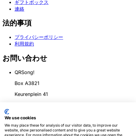
ギフトボックス
連絡
法的事項
プライバシーポリシー
利用規約
お問い合わせ
QRSong!
Box A3821
Keurenplein 41
1069CD Amsterdam
オランダ
We use cookies
We may place these for analysis of our visitor data, to improve our
info@qrsong.io
website, show personalised content and to give you a great website
experience. For more information about the cookies we use open the