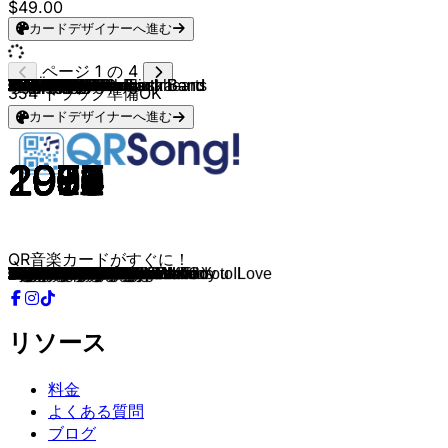
$49.00
カードデザイナーへ進む
ページ 1 の 4
Blur
Janis Joplin
Jerry Lee Lewis
The Kinks
Nirvana
Die Toten Hosen
Metallica
AC/DC
AC/DC
Pink Floyd
Rammstein
Black Sabbath
Disturbed
Deep Purple
Nirvana
Metallica
Eagles
Guns N' Roses
The White Stripes
Steppenwolf
Alice Cooper
Whitesnake
Johnny Cash
Led Zeppelin
The Offspring
ZZ Top
Radiohead
Scorpions
Sweet
AC/DC
Johnny Cash
Journey
Van Halen
Lordi
Billy Idol
The Blues Brothers
Van Halen
The Rolling Stones
Phil Collins
Soundgarden
Linkin Park
KISS
Foreigner
Linkin Park
Survivor
Linkin Park
Thin Lizzy
Papa Roach
Beastie Boys
Green Day
Gary Moore
Die Ärzte
Ram Jam
Bad Religion
Aerosmith
The Cranberries
ZZ Top
Green Day
Status Quo
Survivor
Iggy Pop
Dire Straits
Disturbed
KISS
Eric Clapton
Mike Oldfield
Ozzy Osbourne
Rammstein
Status Quo
The Clash
Manfred Mann's Earth Band
The Rolling Stones
Manfred Mann's Earth Band
Electric Light Orchestra
The Clash
Slade
Joan Jett & The Blackhearts
Nickelback
Bloodhound Gang
Die Toten Hosen
Green Day
The Doors
The Hooters
Alannah Myles
The Doors
Europe
Pink Floyd
Status Quo
Guano Apes
Foo Fighters
Billy Talent
Midnight Oil
Heroes Del Silencio
Bloodhound Gang
Dire Straits
blink-182
Billy Talent
Bryan Adams
TOTO
Neil Young
354
トラック準備OK
カードデザイナーへ進む
1997
1971
1961
1964
1991
1996
1998
1980
1979
1979
1997
1970
2015
1972
1992
1991
1977
1987
2003
1968
1989
1982
1963
1969
1994
1983
1992
1984
1974
1990
1956
1981
1986
2006
1983
1980
1984
1966
1981
1994
2000
1992
1981
2007
1982
2012
1972
2000
1986
2004
1985
1993
1977
1996
1993
1994
1983
2004
1979
1985
1977
1985
2000
1979
1992
1983
2001
1997
1977
1979
1978
1965
1976
1979
1982
1974
1982
2011
1999
1988
1994
1967
1987
1989
1971
1986
1973
1981
1997
1999
2006
1987
1990
2005
1978
1999
2006
1985
1978
1972
QR音楽カードがすぐに！
Song 2
Mercedes Benz
Great Balls Of Fire
You Really Got Me
Smells Like Teen Spirit
Bonnie & Clyde
Whiskey In The Jar
Back In Black
Highway To Hell
Another Brick In The Wall
Engel
Paranoid
The Sound of Silence
Smoke On The Water
Come As You Are
Enter Sandman
Hotel California
Paradise City
Seven Nation Army
Born To Be Wild
Poison
Here I Go Again
Ring Of Fire
Whole Lotta Love
Self Esteem
Sharp Dressed Man
Creep
Rock You Like a Hurricane
Ballroom Blitz
Thunderstruck
I Walk The Line
Don't Stop Believin'
Why Can't This Be Love
Hard Rock Hallelujah
Rebel Yell
Everybody Needs Somebody to Love
Jump
Paint It, Black
In The Air Tonight
Black Hole Sun
In the End
God Gave Rock 'N' Roll To You II
Urgent
What I've Done
Eye Of The Tiger
BURN IT DOWN
Whiskey In The Jar
Last Resort
Fight For Your Right
American Idiot
Out In The Fields
Schrei nach Liebe
Black Betty
Punk Rock Song
Livin' On The Edge
Zombie
Gimme All Your Lovin'
Boulevard of Broken Dreams
Whatever You Want
Burning Heart
The Passenger
Walk Of Life
Down with the Sickness
I Was Made For Lovin' You
Layla
Shadow On The Wall
Dreamer
Du Hast
Rockin' All Over The World
London Calling
Mighty Quinn
Satisfaction
Blinded by the Light
Don't Bring Me Down
Should I Stay or Should I Go
Far Far Away
I Love Rock 'N Roll
When We Stand Together
Along Comes Mary
Hier kommt Alex
Basket Case
Light My Fire
Johnny B.
Black Velvet
Riders On The Storm
The Final Countdown
Money
In The Army Now
Open Your Eyes
Learn To Fly
Fallen Leaves
Beds Are Burning
Entre dos tierras
Foxtrot Uniform Charlie Kilo
Sultans Of Swing
All The Small Things
Red Flag
Summer Of '69
Hold The Line
Heart of Gold
リソース
料金
よくある質問
ブログ