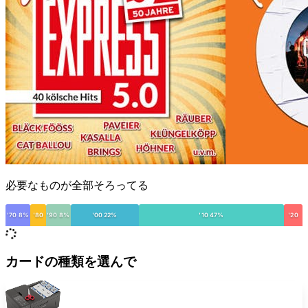
必要なものが全部そろってる
'70 8%
'80
'90 8%
'00 22%
'10 47%
'20
カードの種類を選んで