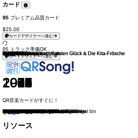
カード
95
プレミアム品質カード
$25.00
カードデザイナーへ進む
95
トラック準備OK
Simone Sommerland, Karsten Glück & Die Kita-Frösche
Simone Sommerland, Karsten Glück & Die Kita-Frösche
Simone Sommerland, Karsten Glück & Die Kita-Frösche
Simone Sommerland, Karsten Glück & Die Kita-Frösche
Cat Ballou
Querbeat
Kasalla
Brings
Höhner
Querbeat
Kasalla
Querbeat
Räuber
Lotti Krekel
De Räuber
Brings
Brings
Brings
Höhner
Räuber
Höhner
Höhner
Klüngelköpp
Bläck Fööss
Bläck Fööss
Höhner
Jürgen
Paveier
Kasalla
Brings
Räuber
Höhner
Miljö
Höhner
Querbeat
Querbeat
Kasalla
Querbeat
Brings
Klüngelköpp
Druckluft
Höhner
Klüngelköpp
Miljö
Bläck Fööss
Brings
Miljö
Paveier
Brings
Brings
Brings & Carolin Kebekus
Querbeat
Höhner
Höhner
Wolfgang Petry
Kasalla
Räuber
Domstürmer
Brings
Brings & Dennis aus Hürth
Miljö
Brings
Brings
Brings
Paveier
Höhner
Klüngelköpp
Oimara
Kuhl un de Gäng
Eldorado
Kasalla
Klüngelköpp
Kasalla
Räuber
Paveier
Klüngelköpp
Höhner
Höhner
Höhner
Höhner
Bläck Fööss
Höhner
Kempes Feinest
Willy Millowitsch
Bläck Fööss
Bläck Fööss
Jupp Schmitz
Bläck Fööss
Bläck Fööss
De Boore
BB Jürgen
Bläck Fööss
Bläck Fööss
Gottlieb Wendehals
Brings
カードデザイナーへ進む
2014
2010
2012
2012
2013
2014
2012
2014
2014
2017
2015
2015
1993
1969
1993
2013
2007
2011
2003
2017
2022
1984
2010
2006
1973
1997
2004
2015
2014
2004
2023
2001
2015
2009
2012
2016
2015
2016
2016
2017
2025
2025
2025
2016
1971
2015
2017
2007
2013
2004
2013
2012
2007
1998
1983
2012
2015
2012
2001
2017
2019
2008
2017
2007
1987
1992
2016
2024
2015
2019
2019
2013
2018
1994
1997
2018
2005
1998
2006
2002
1976
2005
2019
1970
2004
1974
1949
1978
1974
2003
2004
1973
1984
1982
2004
QR音楽カードがすぐに！
Wenn der Elefant in die Disco geht
Das rote Pferd
Der Gorilla mit der Sonnenbrille
Veo Veo
Et jitt kein Wood
Nie mehr Fastelovend
Pirate
Polka, Polka, Polka
Steh auf, mach laut!
Guten Morgen Barbarossaplatz
Stadt met K
Tschingderassabum
Op dem Maat
Ne Besuch im Zoo
Denn wenn et Trömmelche jeit
Kölsche Jung
Halleluja
Dat is geil
Viva Colonia
Für die Iwigkeit
Prinzessin
Echte Fründe
Stääne
Am Bickendorfer Büdche
Mer losse d'r Dom in Kölle
Die Karawane zieht weiter...
Heute fährt die 18 bis nach Istanbul
Leev Marie
Alle Jläser huh
Su lang mer noch am Lääve sin
Oben Unten
Dicke Mädchen haben schöne Namen
Su lang die Leechter noch brenne
Schenk mir dein Herz
Stonn op un danz
Dä Plan
Dausend Levve
Hück oder nie
Besoffe vör Glück
Bella Ciao
Karnevalsmaus
Gisela
C'est la vie
Wolkeplatz
Drink doch eine met
Jeck Yeah!
Kölsch statt Käsch
Schön ist das Leben
Kölsche Jung
Poppe, Kaate, Danze
Funkemarieche
Stonn op un danz
Mir Kumme Mit Allemann Vorbei
Mer stonn zo dir, FC Kölle
Wahnsinn
Home es wo d'r Dom es
Dat es Heimat
Meine Liebe, meine Stadt, mein Verein
Superjeilezick
Et jeilste Land
Null oder Hundert
Mama, wir danken dir
Wunder
Nur nicht aus Liebe weinen
Buenos Dias Matthias
Hey Kölle du bes e Jeföhl
Wo die Stääne sin
Wackelkontakt
Ich han dä Millowitsch jesinn
Verlieb' Dich nie
Pommes un Champagner
Jedäuf met 4711
Der Ress vun dingem Levve
Kölsche Junge bütze joot
Dat jeiht vorbei
1000 Näächte
Ohne dich geht es nicht!
Der liebe Gott weiß, daß ich kein Engel bin
Dä kölsche Pass
Sansi Bar
Ming eetste Fründin
Wenn nicht jetzt, wann dann?
Verbeeje
Heidewitzka, Herr Kapitän
Rut un wiess
Heimweh nach Köln
Wer soll das bezahlen?
Kaffeebud
De Mama Kritt Schon Widder E Kind
Rut sin de Ruse
Heute fährt die 18 bis nach Istanbul
In unserem Veedel
Katrin
Polonäse Blankenese
Man müsste noch mal 20 sein
リソース