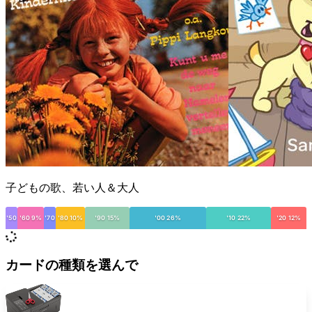
子どもの歌、若い人＆大人
'50
'60 9%
'70
'80 10%
'90 15%
'00 26%
'10 22%
'20 12%
カードの種類を選んで