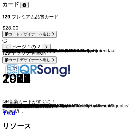
カード
129
プレミアム品質カード
$28.00
カードデザイナーへ進む
ページ 1 の 2
Sesamstraat, Tommie & Ieniemienie
Woezel & Pip
Kinderkoor Henk van de Velde
Kinderen voor Kinderen
Kinderen Voor Kinderen
Jungle book
K3
André van Duin
André van Duin
Bassie & Adriaan
Snappie
Pulcino Pio
Henkie
Piet Piraat
Nijntje
Cowboy Billie Boem
Kabouter Plop
DD Company & Minidisco
DD Company & Minidisco
Jeroen Schipper
Dikkie Dik
Herman van Veen
DD Company & Minidisco
Sesamstraat, Tommie & Ieniemienie
Jan Van Brusselband
Kinderkoor "Kom Maar Op"
Ageeth De Haan
Lemniscaat, Jesse Goossens & Chris Oelmeijer
V.O.F. De Kunst & Guus Meeuwis
Juf Roos
Lemniscaat & Jesse Goossens
Kinderliedjes met Wanda en Jeroen
Pinkfong
Kabouter Plop
Bananas In Pyjamas
Idina Menzel
Nathan Lane, Ernie Sabella
Lea Salonga & Brad Kane
Phil Harris and Bruce Reitherman
Mega Mindy
DD Company (Minidisco)
Kinderen voor Kinderen
Het Huis Anubis
Kinderen voor Kinderen
Kinderen voor Kinderen
Kinderen voor Kinderen
Djumbo
Monique Smit
Dirk Scheele
Dirk Scheele
Ernst, Bobbie en de rest
Samson & Gert
Bumba
Brum
Jan Rap
Joop Doderer
Showorkest Cabaret
De Gouden Nachtegaaltjes
Wouter Van Bemmel & Marjolein Macrander
Rob De Nijs, Ab Hofstee & Martin Brozius
DD Company & Minidisco
DD Company & Minidisco
Carlo & Irene
Jokie & Efteling
Dora The Explorer
Kinderkoor The Chicklets
Pipo de Clown
Arno Hintjens
Little Apple Band
Hoyt Curtin, Joseph Barbera, William Hanna
Kabouter Plop
Kinderkoor De Leidse Sleuteltjes
Super Kids
DD Company & Minidisco
Dirk Scheele
Jeroen Schipper
Toddler Tunes
Danny Go!
Hampton The Hampster
DD Company & Minidisco
Pokémon
Spring
Amika
Elisa Rosselli & Winx Club
Edward Reekers, Frans Limburg & Marcel Veenendaal
Het Huis Anubis
Bastiaan & Moes
Black Lace
Duo Karst
V.O.F. De Kunst
Annie M.G. Schmidt
Hetty Blok & Leen Jongewaard
Hetty Blok, Leen Jongewaard & Carla Lipp
Harry Bannink
Wim Sonneveld, Leen Jongewaard & Hetty Blok
Cowboy Billie Boem
De Leidse Sleuteltjes
Jim Cummings & Robert Lopez
De Vrolijke Mereltjes
Kinderkoor de Karekieten
129
トラック準備OK
カードデザイナーへ進む
2021
2009
1972
1980
1981
1967
2009
1972
1993
1992
2004
2012
2006
2001
2003
1996
2003
2007
2012
2018
2020
1989
2024
1998
2009
2001
1970
2022
2008
2021
2020
2023
2016
1998
1993
2013
1994
1992
1967
2006
1995
2016
2007
1983
1982
1985
2007
2020
2017
2009
2014
1996
2017
2002
1985
1961
1980
1972
2023
1972
2007
2007
1997
2015
2005
2011
1959
1995
2012
1960
2002
2011
1997
2005
1993
2020
2024
2022
2000
2004
1999
1997
2009
2010
2011
2008
2005
1984
1993
2009
1967
1967
1967
1967
1968
2003
1956
2011
2009
1988
QR音楽カードがすぐに！
Papegaaitje leef je nog
Samen sterk
Hai! Pipi Langkous
Ik Heb Zo Waanzinnig Gedroomd
Op Een Onbewoond Eiland
Als Je Van Beren Leren Kan
MaMaSé!
Het Bananenlied
Pizza Lied
Spaanse Les
De Kleine Krokodil
Het Kuikentje Piep
Lief Klein Konijntje
Piet Piraat
Dans Mee Met Nijntje
Ik Heb Een Tante In Marokko
De Regendans
Ze Kunnen Zeggen Wat Ze Willen
De Wielen Van De Bus
Fruitsalade
Dikkie Dik lied
Dikkertje Dap
Boer Wat Zeg Je Van Mijn Kippen?
Poesje mauw
Twee Emmertjes
Hop Marjanneke
In Holland Staat een huis
Zagen, zagen, wiedewiedewagen
Op Een Klein Stationnetje | Op Een Grote Paddestoel
Draai het wieletje nog eens om
Er Zaten Zeven Kikkertjes
1, 2, 3, 4 Hoedje van Papier!
Baby Shark
Kabouterdans
Bananas in Pyjamas
Let It Go
Hakuna Matata
A Whole New World
The Bare Necessities
Ik ben Mega Mindy
Dans Met Tante Rita
Hupsakee!
Het Huis Anubis
Meidengroep
Ha, Ha, Ha, Je Vader
Ochtendhumeur
Abracadabra
Tjoek Tjoek
Ik loop als een beer
Spetter, spetter spat
Je bent een soepkip!
Alles is op
De Bumba dans
Brum Brum Gets Things Done
Hallo Mijnheer de Uil
Swiebertje
De Familie Knots
Peppi & Kokki
Ik Mik Loreland
Kunt U Me De Weg Naar Hamelen Vertellen, Meneer?
De Zevensprong
Op Een Grote Paddestoel
Nog 3... 2... 1...
Jokie en Jet Gaan De Wereld Rond
Dora
Het Smurfenlied
Het Pipo Lied
Je bent een vriend van mij
The Muppet Show Theme
Meet The Flintstones
De Ganzenpas
Bob De Bouwer
Teletubbies
Tsjoe Tsjoe Wa
Voetje
Klapliedje
Itsy Bitsy Spider
The Wiggle Dance
The Hampsterdance Song
Hokey Cokey
Pokémon Theme
Spring
Amika
You're Magical
Eekhoorns in mijn broek
Het Pad Der Zeven Zonden
Ooh Ooh Voelt Zo Goed
Agadoo
Drie Kleine Kleutertjes
Hansje Pansje Kevertje
Stroeivoei
M'n Opa
Ja Zuster Nee Zuster
De Twips
De Kat Van Ome Willem
De Bibelebontse Berg
Dikkertje Dap
The Tummy Song
In Een Groen Groen Knollenland / Rije Rije in Een Wagentje/
Onder moeders paraplu
Twee Vi...
リソース