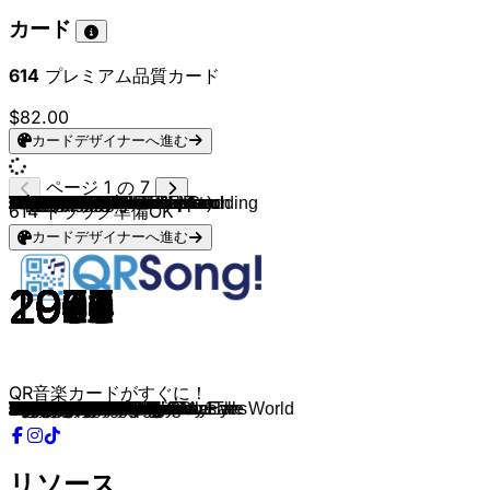
カード
614
プレミアム品質カード
$82.00
カードデザイナーへ進む
ページ 1 の 7
Lady Gaga
Calvin Harris feat Ellie Goulding
Ricky Martin
Christina Aguilera
Pink Martini & Doris Fisher
Michael Bublé
The Andrews Sisters
Die Flippers
TLC
*NSYNC
Will Smith
Nirvana
Macy Gray
The Cranberries
Sade
blink-182
Roxette
Savage Garden
Destiny's Child
Fugees
Céline Dion
Céline Dion
Take That
Incubus
Dido
George Michael
Mariah Carey
Whitney Houston
Toni Braxton
KoRn
Whitney Houston
Fugees
Toni Braxton
Adele
Ace Of Base
Lady Gaga
Tic Tac Toe
Fettes Brot
Peter Fox ft. Vanessa Mason
Marteria
Fettes Brot
Die Prinzen
Fettes Brot & Modeselektor
Seeed (feat. Black Kappa)
Falco
Christian Steiffen
Amy Winehouse
The Weeknd
Dua Lipa
Modern Talking
Doja Cat
Zara Larsson
Evanescence
The Outfield
Ultravox
Eurythmics
Kenny Loggins
Tears For Fears
A-ha
Michael Sembello
Michael Jackson
Bryan Adams
Men At Work
Dexys Midnight Runners
Eric Carmen
The Pointer Sisters
Elton John
Patti Smith
Fleetwood Mac
The Knack
Black Sabbath
The Lovin' Spoonful
Scott McKenzie
Supertramp
The Police
Pretenders
Free
The Mamas & The Papas
The Animals
Manfred Mann's Earth Band
TOTO
Cutting Crew
Laura Branigan
Alphaville
Taylor Dayne
Ultravox
Toto
Bronski Beat
Desireless
Jermaine Jackson
Nik Kershaw
Murray Head
Visage
Pat Benatar
Black
Dire Straits
Bruce Springsteen
Falco
Billy Idol
Fine Young Cannibals
614
トラック準備OK
カードデザイナーへ進む
2025
2014
1999
2007
1946
2004
1937
1976
1999
2000
1997
1991
1999
1994
1984
1999
1987
1997
2000
1996
1997
1996
1995
2000
1998
1990
1993
1998
1996
1998
1998
1996
2000
2012
1992
2011
1995
2001
2008
2013
2005
1991
2008
2001
1998
2013
2006
2019
2024
1986
2020
2015
2003
1986
1982
1983
1984
1985
1985
1983
1983
1984
1981
1982
1987
1982
1983
1978
1987
1979
1970
1966
1967
1979
1979
1986
1970
1965
1964
1976
1982
1986
1984
1984
1987
1984
1978
1984
1986
1984
1984
1984
1980
1983
1987
1985
1984
1981
1982
1988
QR音楽カードがすぐに！
Abracadabra
Outside
Livin' La Vida Loca
Candyman
Amado Mio
Sway
Bei Mir Bist Du Schön
Angelika
No Scrubs
It's Gonna Be Me
Miami
Smells Like Teen Spirit
I Try
Zombie
Smooth Operator
All The Small Things
It Must Have Been Love
Truly Madly Deeply
Independent Women, Pt. 1
Ready or Not
My Heart Will Go On
All By Myself
Back For Good
Drive
Thank You
Freedom! '90
Hero
It's Not Right But It's Okay
Un-Break My Heart
Freak On A Leash
My Love Is Your Love
Fu-Gee-La
He Wasn't Man Enough
Skyfall
Happy Nation
Judas
Ich find dich scheisse
Schwule Mädchen
Zucker
Kids
Emanuela
Millionär
Bettina, zieh dir bitte etwas an
Dickes B
Egoist
Ich fühl' mich Disco
Back To Black
Blinding Lights
Training Season
Brother Louie
Boss Bitch
Lush Life
Bring Me To Life
Your Love
Hymn
Sweet Dreams
Footloose
Everybody Wants To Rule The World
Take On Me
Maniac
Beat It
Summer Of '69
Down Under
Come On Eileen
Hungry Eyes
I'm So Excited
I'm Still Standing
Because the Night
Little Lies
My Sharona
Paranoid
Summer In The City
San Francisco
Breakfast In America
Message In A Bottle
Don't Get Me Wrong
All Right Now
California Dreamin'
House of the Rising Sun
Blinded By The Light
Africa
Died In Your Arms
Self Control
Big in Japan
Tell It To My Heart
Dancing with Tears in My Eyes
Hold The Line
Smalltown Boy
Voyage voyage
When the Rain Begins to Fall
The Riddle
One Night In Bangkok
Fade To Grey
Love Is A Battlefield
Wonderful Life
Walk Of Life
Dancing In The Dark
Der Kommissar
White Wedding
She Drives Me Crazy
リソース