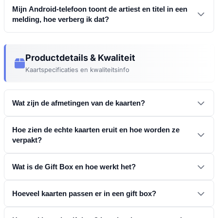
platforms
Mijn Android-telefoon toont de artiest en titel in een
melding, hoe verberg ik dat?
Apple Music-gebruikers:
Hitstalt
Productdetails & Kwaliteit
Kaartspecificaties en kwaliteitsinfo
Eco-vriendelijke kaart
Samsung (One UI 7 / 8):
Instellingen →
Wat zijn de afmetingen van de kaarten?
Vergrendelscherm en AOD → Live meldingen
Mediaspeler
Hoe zien de echte kaarten eruit en hoe worden ze
verpakt?
Dubbelzijdig
Wat is de Gift Box en hoe werkt het?
Stock Android / Pixel:
Hoeveel kaarten passen er in een gift box?
Wat het is (en wat het niet is):
Instellingen →