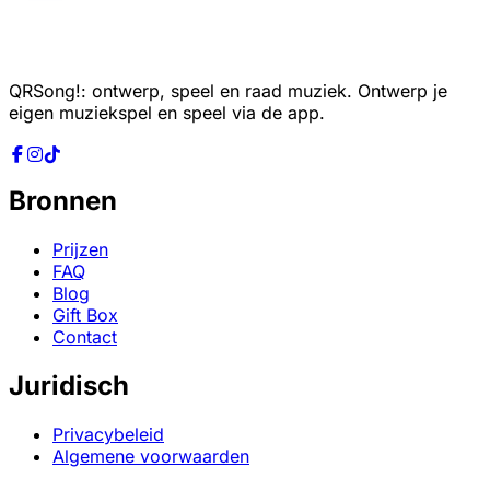
doos opent)
Binnenkant-tekst
: een persoonlijk bericht op de
achterkant van de insert card
QRSong!: ontwerp, speel en raad muziek. Ontwerp je
eigen muziekspel en speel via de app.
2. Ontvang je platte A3-kartonnen plaat
Bronnen
Prijzen
FAQ
3. Vul hem
Blog
Gift Box
Contact
Juridisch
Privacybeleid
Algemene voorwaarden