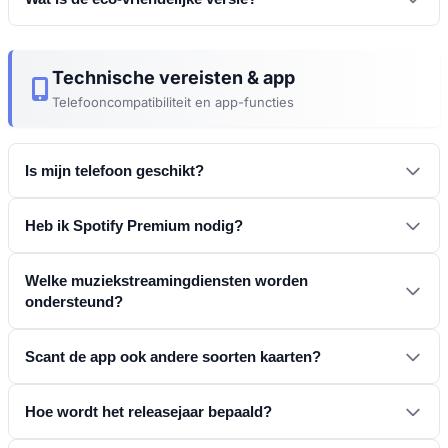
Technische vereisten & app
Voorbeeld PDF downloaden
Telefooncompatibiliteit en app-functies
Card Comparison
Is mijn telefoon geschikt?
Standaardkaart
Heb ik Spotify Premium nodig?
Version Comparison
Welke muziekstreamingdiensten worden
ondersteund?
Enkelzijdig
Spotify
YouTube Music
Scant de app ook andere soorten kaarten?
Apple Music
Tidal
Deezer
Hoe wordt het releasejaar bepaald?
pagina met ondersteunde