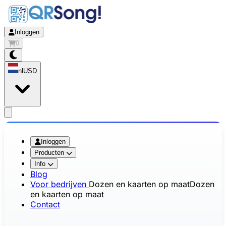
Inloggen
0
nl
USD
app.openMainMenu
Inloggen
Producten
Info
Blog
Voor bedrijven
Dozen en kaarten op maat
Dozen
en kaarten op maat
Contact