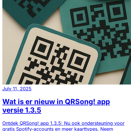
July 11, 2025
Wat is er nieuw in QRSong! app
versie 1.3.5
Ontdek QRSong! app 1.3.5: Nu ook ondersteuning voor
gratis Spotify-accounts en meer kaarttypes. Neem