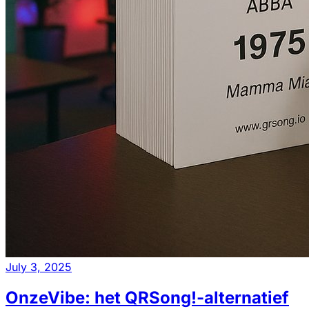
July 3, 2025
OnzeVibe: het QRSong!-alternatief