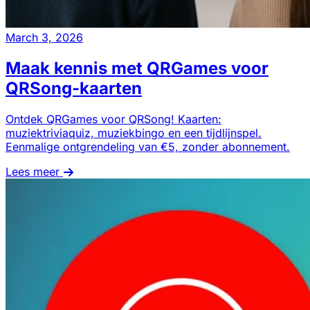
March 3, 2026
Maak kennis met QRGames voor
QRSong-kaarten
Ontdek QRGames voor QRSong! Kaarten:
muziektriviaquiz, muziekbingo en een tijdlijnspel.
Eenmalige ontgrendeling van €5, zonder abonnement.
Lees meer