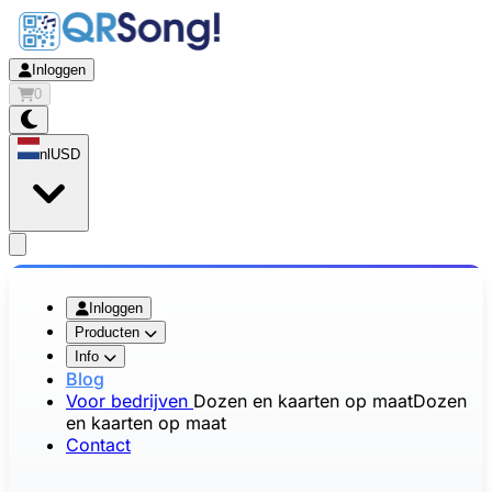
Inloggen
0
nl
USD
app.openMainMenu
Inloggen
Producten
Info
Blog
Voor bedrijven
Dozen en kaarten op maat
Dozen
en kaarten op maat
Contact