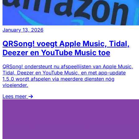
January 13, 2026
QRSong! voegt Apple Music, Tidal,
Deezer en YouTube Music toe
QRSong! ondersteunt nu afspeellijsten van Apple Music,
Tidal, Deezer en YouTube Music, en met app-update
1.5.0 wordt afspelen via meerdere diensten nóg
vloeiender.
Lees meer