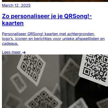
March 12, 2025
Zo personaliseer je je QRSong!-
kaarten
Personaliseer QRSong! kaarten met achtergronden,
logo’s, iconen en berichtjes voor unieke afspeellijsten en
cadeaus.
Lees meer