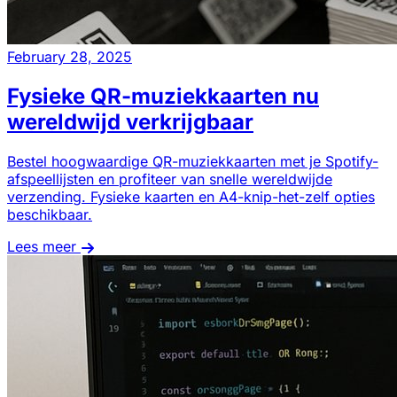
February 28, 2025
Fysieke QR-muziekkaarten nu
wereldwijd verkrijgbaar
Bestel hoogwaardige QR-muziekkaarten met je Spotify-
afspeellijsten en profiteer van snelle wereldwijde
verzending. Fysieke kaarten en A4-knip-het-zelf opties
beschikbaar.
Lees meer