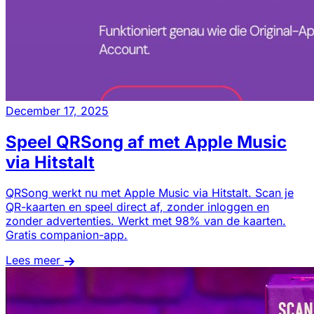
December 17, 2025
Speel QRSong af met Apple Music
via Hitstalt
QRSong werkt nu met Apple Music via Hitstalt. Scan je
QR-kaarten en speel direct af, zonder inloggen en
zonder advertenties. Werkt met 98% van de kaarten.
Gratis companion-app.
Lees meer