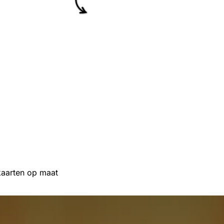
aarten op maat