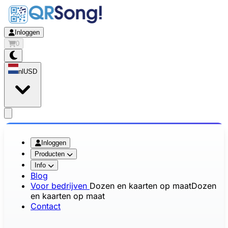
Inloggen
0
nl
USD
app.openMainMenu
Inloggen
Producten
Info
Blog
Voor bedrijven
Dozen en kaarten op maat
Dozen
en kaarten op maat
Contact