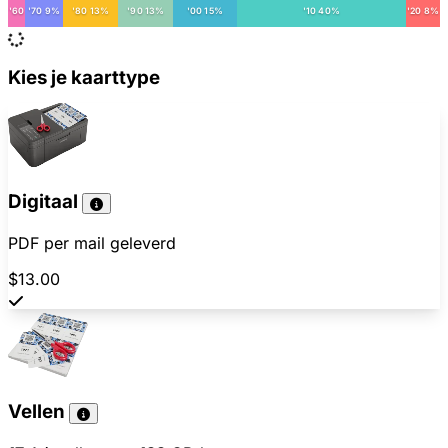
'60
'70 9%
'80 13%
'90 13%
'00 15%
'10 40%
'20 8%
Kies je kaarttype
Digitaal
PDF per mail geleverd
$13.00
Vellen