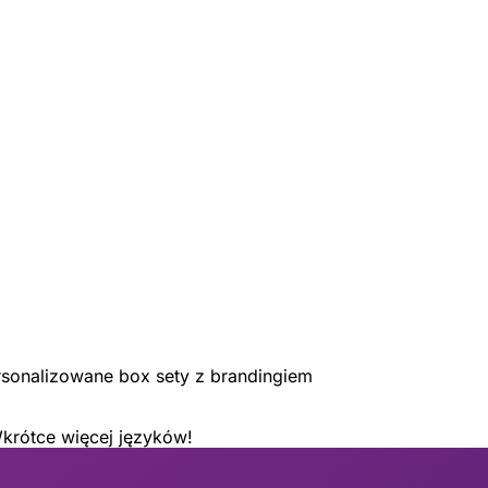
rsonalizowane box sety z brandingiem
Wkrótce więcej języków!