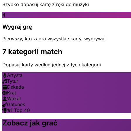
Szybko dopasuj kartę z ręki do muzyki
4
Wygraj grę
Pierwszy, kto zagra wszystkie karty, wygrywa!
7 kategorii match
Dopasuj karty według jednej z tych kategorii
Artysta
Tytuł
Dekada
Kraj
Wokal
Gatunek
#1 Top 40
Zobacz jak grać