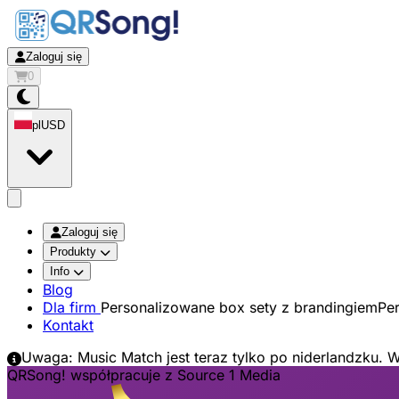
Zaloguj się
0
pl
USD
app.openMainMenu
Zaloguj się
Produkty
Info
Blog
Dla firm
Personalizowane box sety z brandingiem
Pe
Kontakt
Uwaga: Music Match jest teraz tylko po niderlandzku. 
QRSong! współpracuje z Source 1 Media