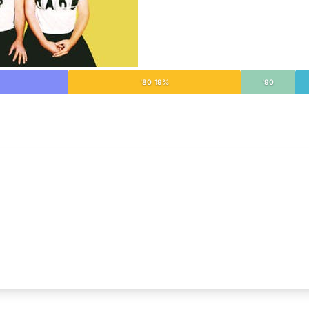
'80 19%
'90