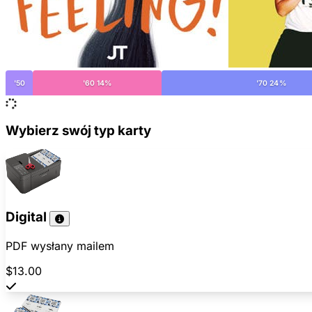
'50
'60 14%
'70 24%
Wybierz swój typ karty
Digital
PDF wysłany mailem
$13.00