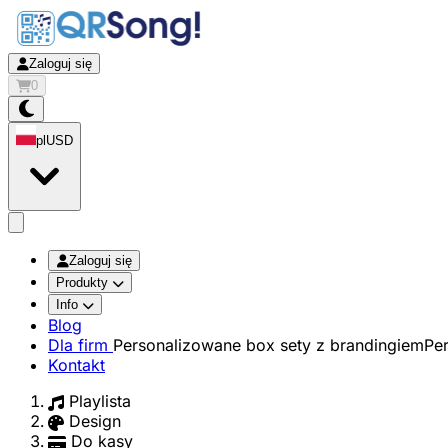
Zaloguj się
0
pl
USD
app.openMainMenu
Zaloguj się
Produkty
Info
Blog
Dla firm
Personalizowane box sety z brandingiem
Pe
Kontakt
Playlista
Design
Do kasy