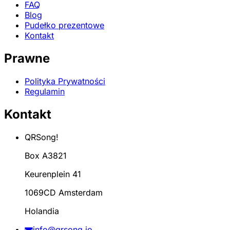
FAQ
Blog
Pudełko prezentowe
Kontakt
Prawne
Polityka Prywatności
Regulamin
Kontakt
QRSong!
Box A3821
Keurenplein 41
1069CD Amsterdam
Holandia
info@qrsong.io