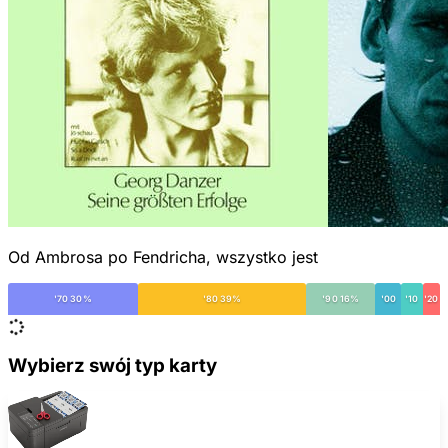
Od Ambrosa po Fendricha, wszystko jest
'70 30%
'80 39%
'90 16%
'00
'10
'20
Wybierz swój typ karty