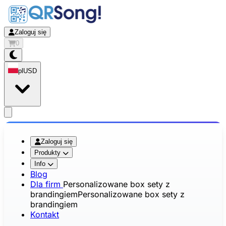
Zaloguj się
0
pl
USD
app.openMainMenu
Zaloguj się
Produkty
Info
Blog
Dla firm
Personalizowane box sety z
brandingiem
Personalizowane box sety z
brandingiem
Kontakt