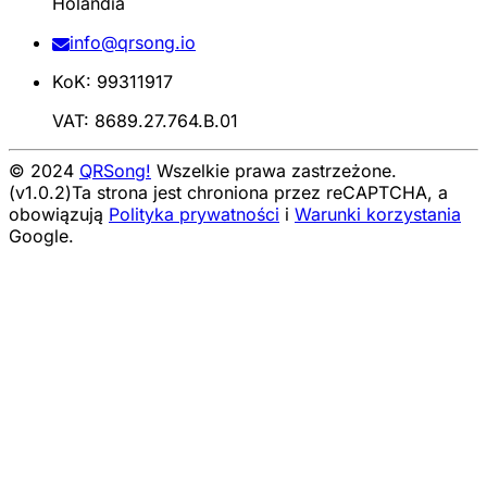
Holandia
info@qrsong.io
KoK: 99311917
VAT: 8689.27.764.B.01
© 2024
QRSong!
Wszelkie prawa zastrzeżone.
(v1.0.2)
Ta strona jest chroniona przez reCAPTCHA, a
obowiązują
Polityka prywatności
i
Warunki korzystania
Google.