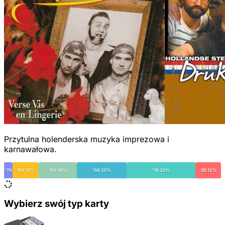
Przytulna holenderska muzyka imprezowa i
karnawałowa.
'70
'80 12%
'90 18%
'00 23%
'10 32%
'20 12%
Wybierz swój typ karty