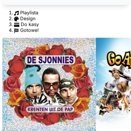
Playlista
Design
Do kasy
Gotowe!