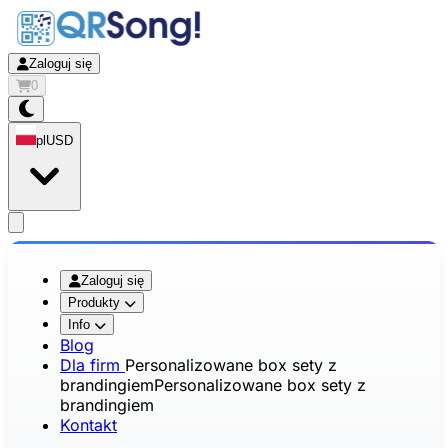
Zaloguj się
0
pl
USD
app.openMainMenu
Zaloguj się
Produkty
Info
Blog
Dla firm
Personalizowane box sety z
brandingiem
Personalizowane box sety z
brandingiem
Kontakt