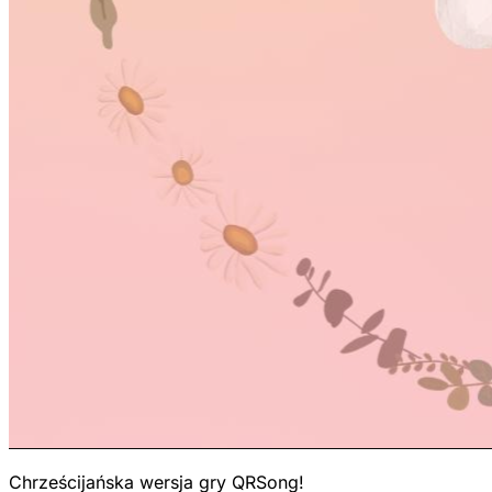
Chrześcijańska wersja gry QRSong!