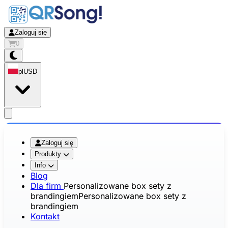
Zaloguj się
0
pl
USD
app.openMainMenu
Zaloguj się
Produkty
Info
Blog
Dla firm
Personalizowane box sety z
brandingiem
Personalizowane box sety z
brandingiem
Kontakt