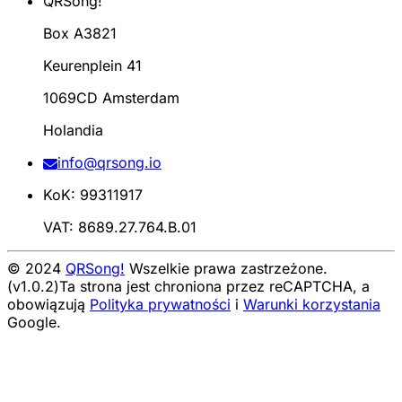
QRSong!
Box A3821
Keurenplein 41
1069CD Amsterdam
Holandia
info@qrsong.io
KoK: 99311917
VAT: 8689.27.764.B.01
© 2024
QRSong!
Wszelkie prawa zastrzeżone.
(v1.0.2)
Ta strona jest chroniona przez reCAPTCHA, a
obowiązują
Polityka prywatności
i
Warunki korzystania
Google.