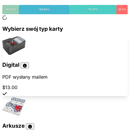
'90 13%
'00 40%
'10 37%
'20 9%
Wybierz swój typ karty
Digital
PDF wysłany mailem
$13.00
Arkusze