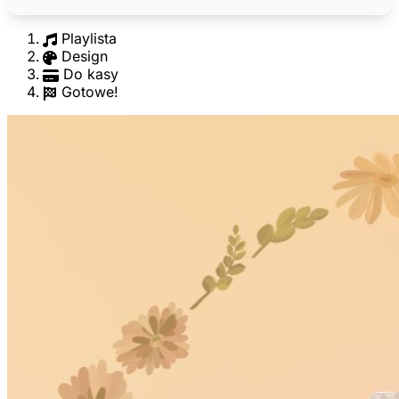
Playlista
Design
Do kasy
Gotowe!