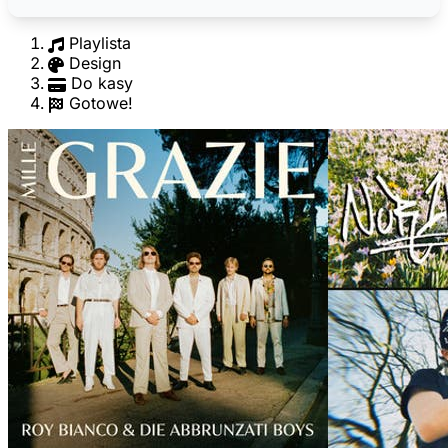
Playlista
Design
Do kasy
Gotowe!