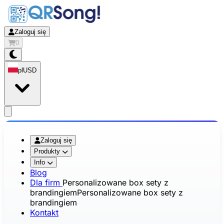
Zaloguj się
0
pl
USD
app.openMainMenu
Zaloguj się
Produkty
Info
Blog
Dla firm
Personalizowane box sety z
brandingiem
Personalizowane box sety z
brandingiem
Kontakt