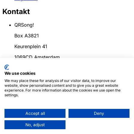
Kontakt
QRSong!
Box A3821
Keurenplein 41
1069CD Amsterdam
Holandia
We use cookies
info@qrsong.io
We may place these for analysis of our visitor data, to improve our
website, show personalised content and to give you a great website
KoK: 99311917
experience. For more information about the cookies we use open the
settings.
VAT: 8689.27.764.B.01
Accept all
Deny
© 2024
QRSong!
Wszelkie prawa zastrzeżone.
(v1.0.2)
Ta strona jest chroniona przez reCAPTCHA, a
No, adjust
obowiązują
Polityka prywatności
i
Warunki korzystania
Google.