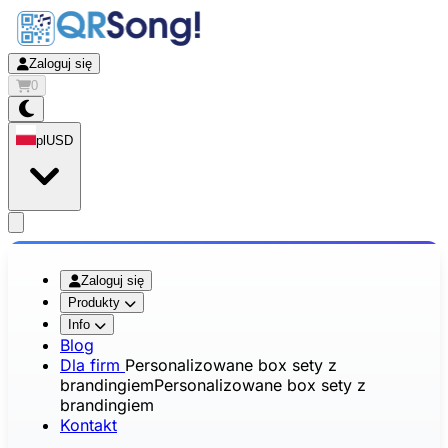
Zaloguj się
0
pl
USD
app.openMainMenu
Zaloguj się
Produkty
Info
Blog
Dla firm
Personalizowane box sety z
brandingiem
Personalizowane box sety z
brandingiem
Kontakt