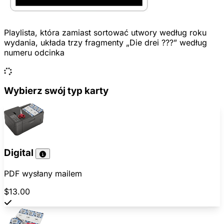
Playlista, która zamiast sortować utwory według roku
wydania, układa trzy fragmenty „Die drei ???” według
numeru odcinka
Wybierz swój typ karty
Digital
PDF wysłany mailem
$13.00