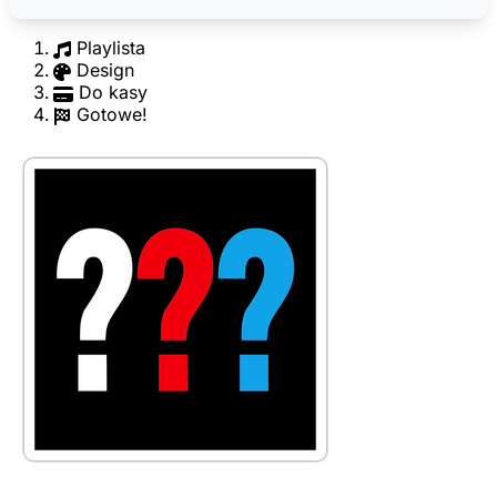
Playlista
Design
Do kasy
Gotowe!