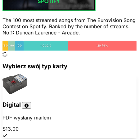
The 100 most streamed songs from The Eurovision Song
Contest on Spotify. Ranked by the number of streams.
No.1: Duncan Laurence - Arcade.
'80
'90
'00
'10 32%
'20 49%
Wybierz swój typ karty
Digital
PDF wysłany mailem
$13.00