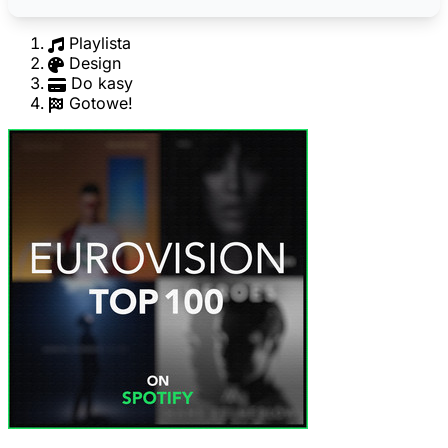
Playlista
Design
Do kasy
Gotowe!