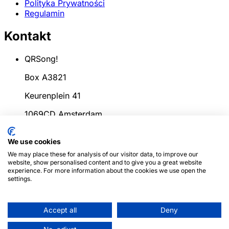
Polityka Prywatności
Regulamin
Kontakt
QRSong!
Box A3821
Keurenplein 41
1069CD Amsterdam
Holandia
We use cookies
info@qrsong.io
We may place these for analysis of our visitor data, to improve our
website, show personalised content and to give you a great website
KoK: 99311917
experience. For more information about the cookies we use open the
settings.
VAT: 8689.27.764.B.01
Accept all
Deny
© 2024
QRSong!
Wszelkie prawa zastrzeżone.
(v1.0.2)
Ta strona jest chroniona przez reCAPTCHA, a