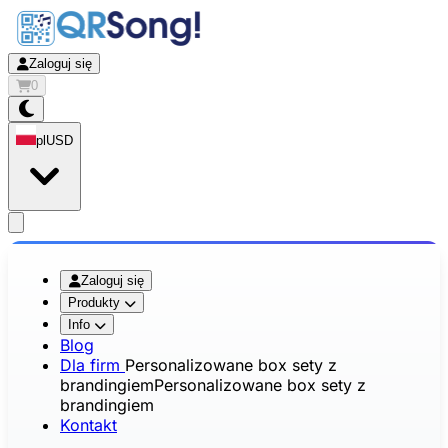
Zaloguj się
0
pl
USD
app.openMainMenu
Zaloguj się
Produkty
Info
Blog
Dla firm
Personalizowane box sety z
brandingiem
Personalizowane box sety z
brandingiem
Kontakt