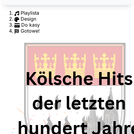
Playlista
Design
Do kasy
Gotowe!