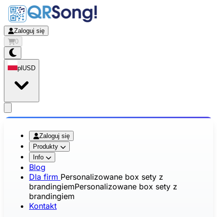
Zaloguj się
0
pl
USD
app.openMainMenu
Zaloguj się
Produkty
Info
Blog
Dla firm
Personalizowane box sety z
brandingiem
Personalizowane box sety z
brandingiem
Kontakt