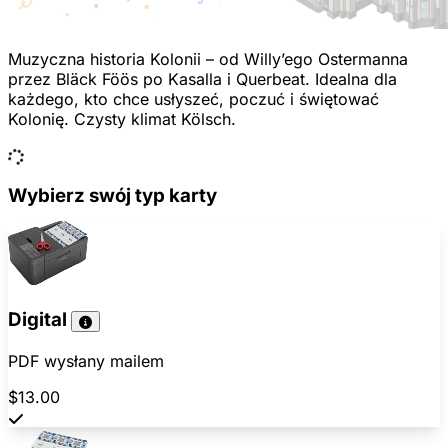
Muzyczna historia Kolonii – od Willy’ego Ostermanna
przez Bläck Föös po Kasalla i Querbeat. Idealna dla
każdego, kto chce usłyszeć, poczuć i świętować
Kolonię. Czysty klimat Kölsch.
Wybierz swój typ karty
Digital
PDF wysłany mailem
$13.00